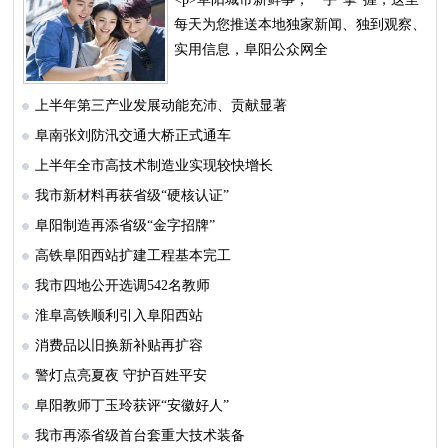
每天为您推送本地独家新闻、独到观察、
实用信息，阜阳公众网全
上半年第三产业发展动能充沛、贡献显著
阜南张刘防汛交通大桥正式通车
上半年全市高技术制造业实现较快增长
我市新材料再获省级“硬核认证”
阜阳制造再添省级“金字招牌”
高铁阜阳西站扩建工程基本完工
我市四地公开选调542名教师
淮阜高铁顺利引入阜阳西站
消费品以旧换新补贴再扩容
警灯点亮夏夜 守护百姓平安
阜阳教师丁玉玲获评“安徽好人”
我市再添省级首台套重大技术装备