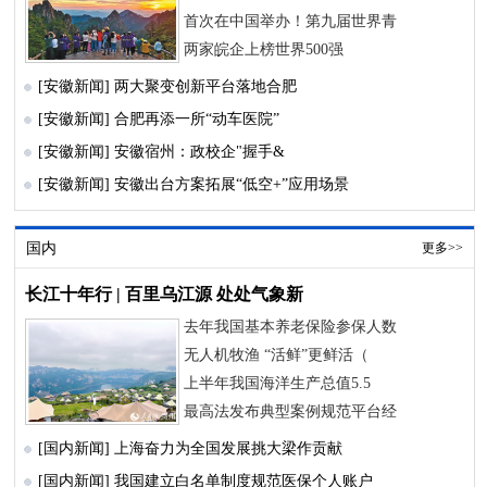
首次在中国举办！第九届世界青
两家皖企上榜世界500强
[安徽新闻]
两大聚变创新平台落地合肥
[安徽新闻]
合肥再添一所“动车医院”
[安徽新闻]
安徽宿州：政校企"握手&
[安徽新闻]
安徽出台方案拓展“低空+”应用场景
国内
更多>>
长江十年行 | 百里乌江源 处处气象新
去年我国基本养老保险参保人数
无人机牧渔 “活鲜”更鲜活（
上半年我国海洋生产总值5.5
最高法发布典型案例规范平台经
[国内新闻]
上海奋力为全国发展挑大梁作贡献
[国内新闻]
我国建立白名单制度规范医保个人账户