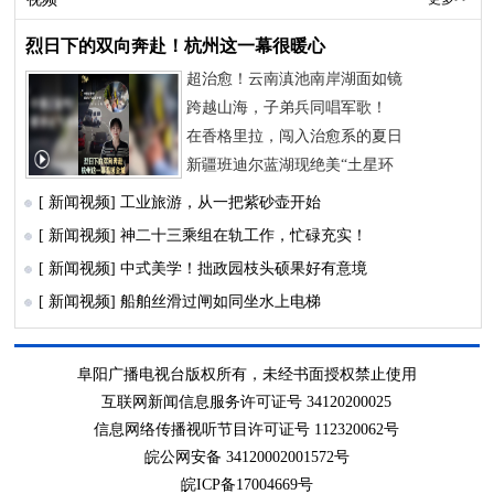
烈日下的双向奔赴！杭州这一幕很暖心
超治愈！云南滇池南岸湖面如镜
跨越山海，子弟兵同唱军歌！
在香格里拉，闯入治愈系的夏日
新疆班迪尔蓝湖现绝美“土星环
[ 新闻视频]
工业旅游，从一把紫砂壶开始
[ 新闻视频]
神二十三乘组在轨工作，忙碌充实！
[ 新闻视频]
中式美学！拙政园枝头硕果好有意境
[ 新闻视频]
船舶丝滑过闸如同坐水上电梯
阜阳广播电视台版权所有，未经书面授权禁止使用
互联网新闻信息服务许可证号 34120200025
信息网络传播视听节目许可证号 112320062号
皖公网安备 34120002001572号
皖ICP备17004669号