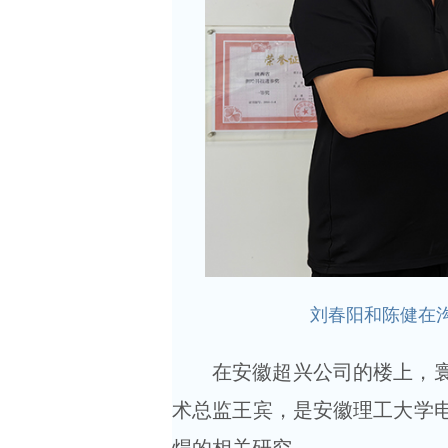
刘春阳和陈健在
在安徽超兴公司的楼上，
术总监王宾，是安徽理工大学