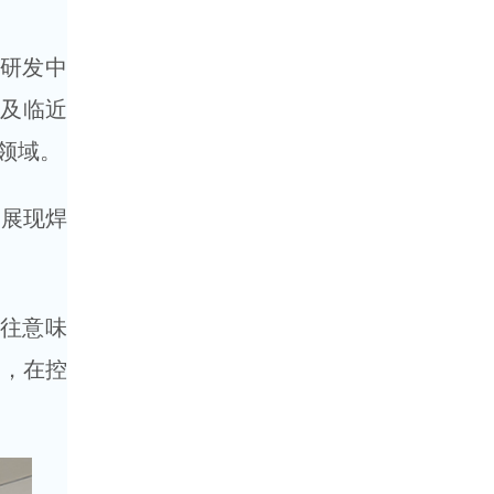
立研发中
面及临近
领域。
，展现焊
往意味
场，在控