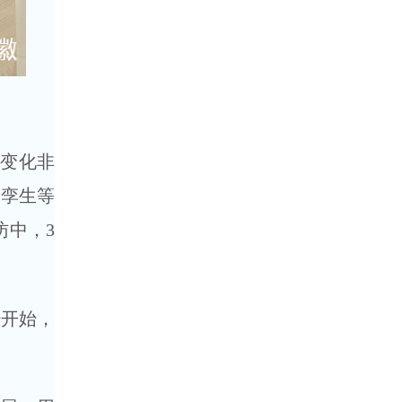
些变化非
字孪生等
访中，3
经开始，