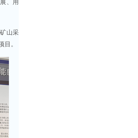
发展、用
“矿山采
项目。