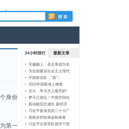
24小时排行
最新文章
安徽颍上：圣女果成为农
为全面建设社会主义现代
中国射击队，“强”！
2022年国家海上搜救
北斗，争当天上最亮的“
一个身份
梦天已就位！中国空间站
新动能茁壮成长 新经济
习近平参加党的二十大广
美丽乡村绘就金秋画卷
习近平出席军队领导干部
为第一