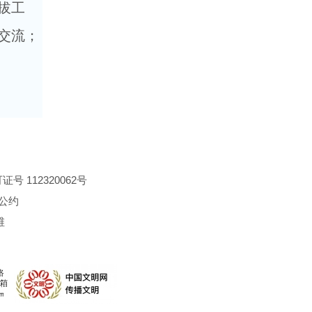
拔工
交流；
 112320062号
公约
维