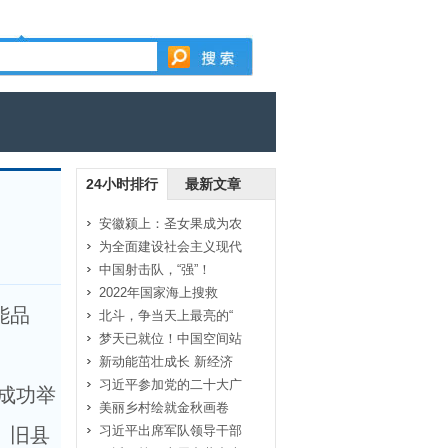
24小时排行
最新文章
安徽颍上：圣女果成为农
为全面建设社会主义现代
中国射击队，“强”！
2022年国家海上搜救
能品
北斗，争当天上最亮的“
梦天已就位！中国空间站
新动能茁壮成长 新经济
习近平参加党的二十大广
成功举
美丽乡村绘就金秋画卷
习近平出席军队领导干部
、旧县