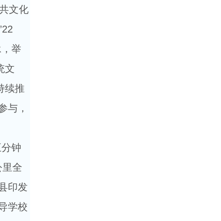
共文化
22
承，举
统文
持续推
参与，
五分钟
公里全
县印发
导学校