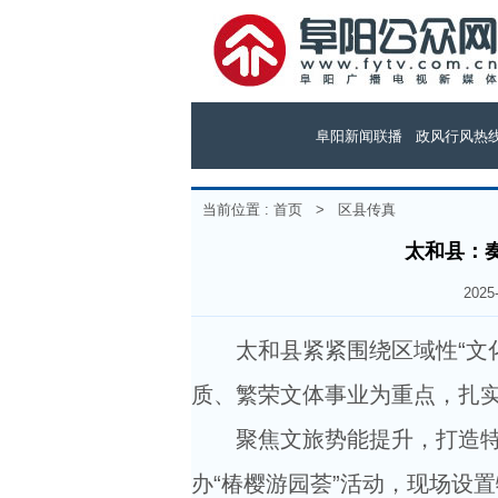
阜阳新闻联播
政风行风热
当前位置 :
首页
>
区县传真
太和县：奏
202
太和县紧紧围绕区域性“文
质、繁荣文体事业为重点，扎
聚焦文旅势能提升，打造
办“椿樱游园荟”活动，现场设