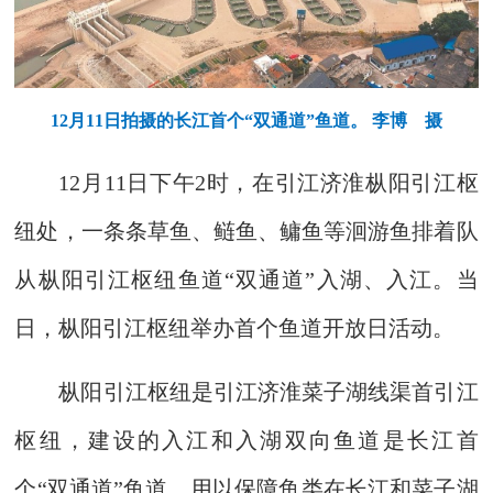
12月11日拍摄的长江首个“双通道”鱼道。 李博 摄
12月11日下午2时，在引江济淮枞阳引江枢
纽处，一条条草鱼、鲢鱼、鳙鱼等洄游鱼排着队
从枞阳引江枢纽鱼道“双通道”入湖、入江。当
日，枞阳引江枢纽举办首个鱼道开放日活动。
枞阳引江枢纽是引江济淮菜子湖线渠首引江
枢纽，建设的入江和入湖双向鱼道是长江首
个“双通道”鱼道，用以保障鱼类在长江和菜子湖