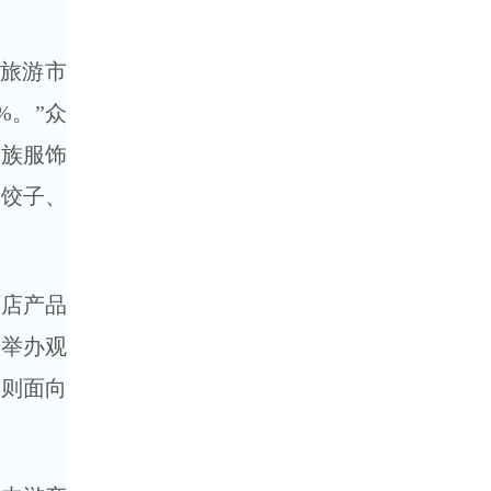
节旅游市
%。”众
民族服饰
圆饺子、
酒店产品
步举办观
牌则面向