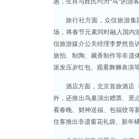
惠，生肖与姓氏均为“马”的游
旅行社方面，众信旅游集
场，将春节元素同时融入国内游
信旅游媒介公关经理李梦然告
旅拍、制陶、藏香制作等非遗
派发压岁红包、观看舞狮表演
酒店方面，北京首旅酒店
外，还推出鸟巢演出赠票、景
看春晚、财神送福、包福饺等
住客推出非遗窗花礼袋、新年