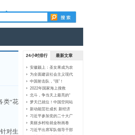
24小时排行
最新文章
安徽颍上：圣女果成为农
为全面建设社会主义现代
中国射击队，“强”！
2022年国家海上搜救
北斗，争当天上最亮的“
各类“花
梦天已就位！中国空间站
新动能茁壮成长 新经济
习近平参加党的二十大广
美丽乡村绘就金秋画卷
习近平出席军队领导干部
出针对生