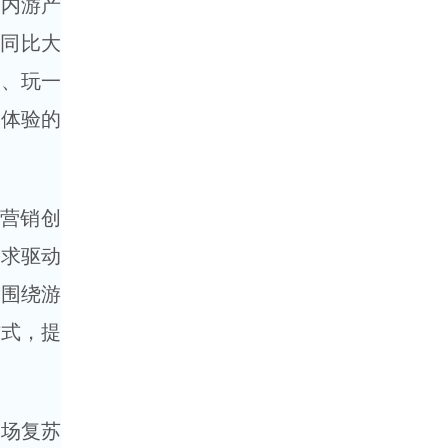
国内游产
量同比大
住、玩一
等体验的
的营销创
需求驱动
动围绕游
方式，提
市场复苏