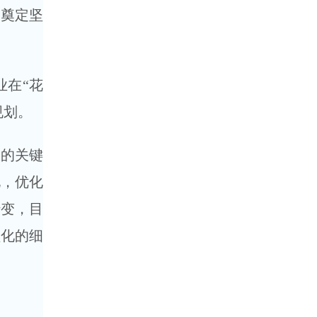
长奠定坚
业在“花
规划。
效的关键
化，优化
转变，目
额化的细