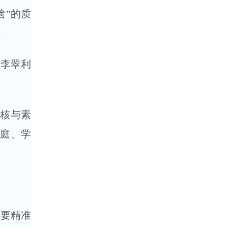
啥”的质
。
，李翠利
内核与素
家庭、学
，要精准