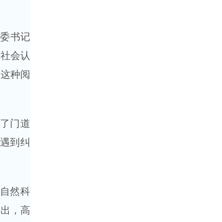
党委书记
升社会认
，这种阅
出了门道
们遇到纠
以自然科
提出，高