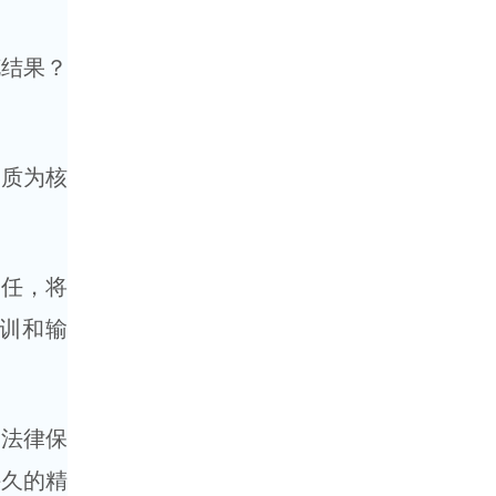
花结果？
品质为核
责任，将
训和输
当法律保
持久的精