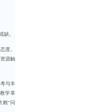
或缺。
的态度。
读资源触
思考与丰
教学革
依赖”问