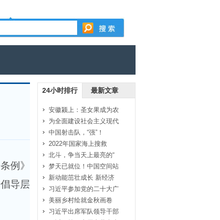
24小时排行
最新文章
安徽颍上：圣女果成为农
为全面建设社会主义现代
中国射击队，“强”！
2022年国家海上搜救
北斗，争当天上最亮的“
进条例》
梦天已就位！中国空间站
新动能茁壮成长 新经济
会倡导层
习近平参加党的二十大广
美丽乡村绘就金秋画卷
习近平出席军队领导干部