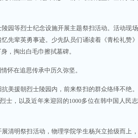
园等烈士纪念设施开展主题祭扫活动。活动现场
追忆先辈英勇事迹。少先队员们诵读着《青松礼赞
下身，掏出白毛巾擦拭墓碑。
情怀在追思传承中历久弥坚。
美援朝烈士陵园内，前来祭扫的群众络绎不绝。
位烈士，以及近年来迎回的1000多位在韩中国人民
清明祭扫活动，物理学院学生杨兴立拾级而上，