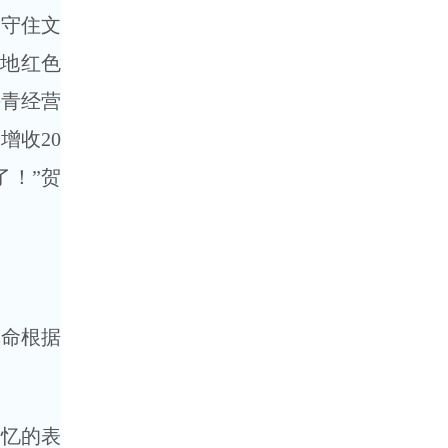
守住文
当地红色
海青经营
增收20
了！”贺
革命根据
忆的表