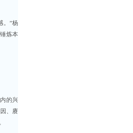
。”杨
、锤炼本
内的兴
基因、赓
。