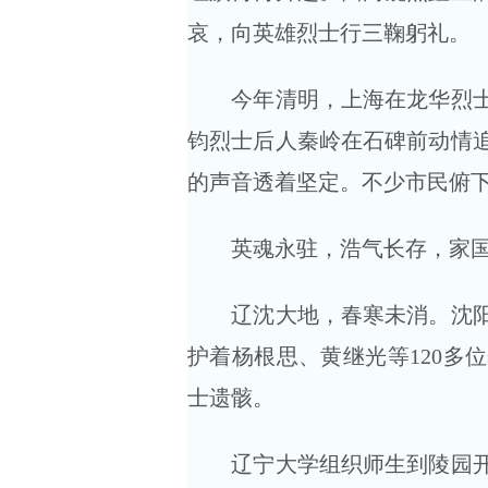
哀，向英雄烈士行三鞠躬礼。
今年清明，上海在龙华烈士陵
钧烈士后人秦岭在石碑前动情
的声音透着坚定。不少市民俯
英魂永驻，浩气长存，家国
辽沈大地，春寒未消。沈阳抗
护着杨根思、黄继光等120多
士遗骸。
辽宁大学组织师生到陵园开展