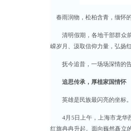
春雨润物，松柏含青，缅怀的
清明假期，各地干部群众前往
嵘岁月、汲取信仰力量，弘扬
抚今追昔，一场场深情的告
追思传承，厚植家国情怀
英雄是民族最闪亮的坐标。
4月5日上午，上海市龙华烈
红旗冉冉升起。面向巍然矗立