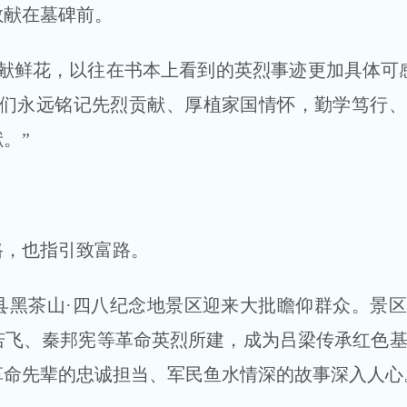
敬献在墓碑前。
鲜花，以往在书本上看到的英烈事迹更加具体可感
我们永远铭记先烈贡献、厚植家国情怀，勤学笃行
。”
，也指引致富路。
黑茶山·四八纪念地景区迎来大批瞻仰群众。景区
若飞、秦邦宪等革命英烈所建，成为吕梁传承红色
革命先辈的忠诚担当、军民鱼水情深的故事深入人心