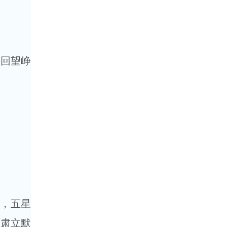
回望峥
，五星
员肃立默