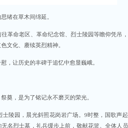
思绪在草木间绵延。
革命老区、革命纪念馆、烈士陵园等瞻仰凭吊，
红色文化、赓续英烈精神。
慰，让历史的丰碑于追忆中愈显巍峨。
祭奠，是为了铭记永不磨灭的荣光。
士陵园，晨光斜照花岗岩广场。9时整，国歌声起
的无名烈士墓，礼兵缓步上前，敬献花篮。全体人