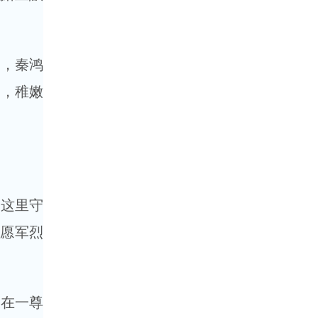
，秦鸿
》，稚嫩
这里守
志愿军烈
在一尊