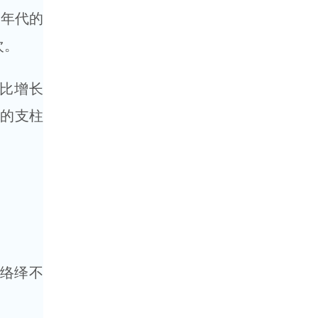
命年代的
次。
同比增长
济的支柱
络绎不