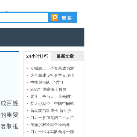
24小时排行
最新文章
安徽颍上：圣女果成为农
为全面建设社会主义现代
中国射击队，“强”！
2022年国家海上搜救
北斗，争当天上最亮的“
变成百姓
梦天已就位！中国空间站
新动能茁壮成长 新经济
子的重要
习近平参加党的二十大广
美丽乡村绘就金秋画卷
可复制推
习近平出席军队领导干部