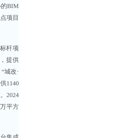
的BIM
试点项目
标杆项
%，提供
“城改·
1140
2024
0万平方
台集成