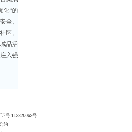
优化”的
现安全、
个社区、
“城品活
设注入强
 112320062号
公约