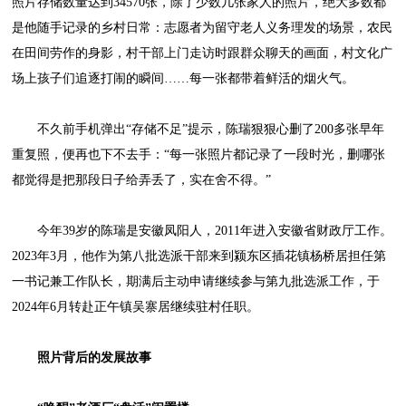
照片存储数量达到34570张，除了少数几张家人的照片，绝大多数都
是他随手记录的乡村日常：志愿者为留守老人义务理发的场景，农民
在田间劳作的身影，村干部上门走访时跟群众聊天的画面，村文化广
场上孩子们追逐打闹的瞬间……每一张都带着鲜活的烟火气。
不久前手机弹出“存储不足”提示，陈瑞狠狠心删了200多张早年
重复照，便再也下不去手：“每一张照片都记录了一段时光，删哪张
都觉得是把那段日子给弄丢了，实在舍不得。”
今年39岁的陈瑞是安徽凤阳人，2011年进入安徽省财政厅工作。
2023年3月，他作为第八批选派干部来到颍东区插花镇杨桥居担任第
一书记兼工作队长，期满后主动申请继续参与第九批选派工作，于
2024年6月转赴正午镇吴寨居继续驻村任职。
照片背后的发展故事