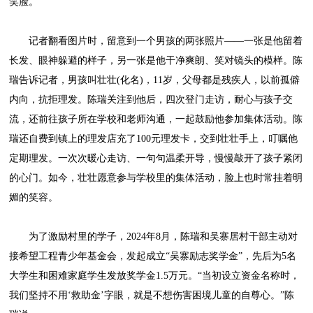
笑脸。
记者翻看图片时，留意到一个男孩的两张照片——一张是他留着
长发、眼神躲避的样子，另一张是他干净爽朗、笑对镜头的模样。陈
瑞告诉记者，男孩叫壮壮(化名)，11岁，父母都是残疾人，以前孤僻
内向，抗拒理发。陈瑞关注到他后，四次登门走访，耐心与孩子交
流，还前往孩子所在学校和老师沟通，一起鼓励他参加集体活动。陈
瑞还自费到镇上的理发店充了100元理发卡，交到壮壮手上，叮嘱他
定期理发。一次次暖心走访、一句句温柔开导，慢慢敲开了孩子紧闭
的心门。如今，壮壮愿意参与学校里的集体活动，脸上也时常挂着明
媚的笑容。
为了激励村里的学子，2024年8月，陈瑞和吴寨居村干部主动对
接希望工程青少年基金会，发起成立“吴寨励志奖学金”，先后为5名
大学生和困难家庭学生发放奖学金1.5万元。“当初设立资金名称时，
我们坚持不用‘救助金’字眼，就是不想伤害困境儿童的自尊心。”陈