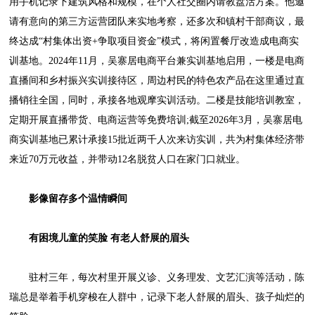
用手机记录下建筑风格和规模，在个人社交圈内请教盘活方案。他邀
请有意向的第三方运营团队来实地考察，还多次和镇村干部商议，最
终达成“村集体出资+争取项目资金”模式，将闲置餐厅改造成电商实
训基地。2024年11月，吴寨居电商平台兼实训基地启用，一楼是电商
直播间和乡村振兴实训接待区，周边村民的特色农产品在这里通过直
播销往全国，同时，承接各地观摩实训活动。二楼是技能培训教室，
定期开展直播带货、电商运营等免费培训;截至2026年3月，吴寨居电
商实训基地已累计承接15批近两千人次来访实训，共为村集体经济带
来近70万元收益，并带动12名脱贫人口在家门口就业。
影像留存多个温情瞬间
有困境儿童的笑脸 有老人舒展的眉头
驻村三年，每次村里开展义诊、义务理发、文艺汇演等活动，陈
瑞总是举着手机穿梭在人群中，记录下老人舒展的眉头、孩子灿烂的