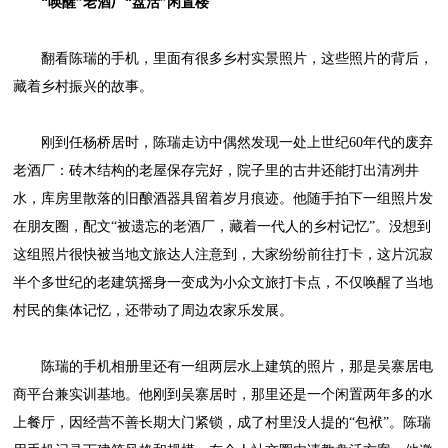
“唤醒”老酒厂“盘活”闲置楼
翻看陈瑞的手机，里面有很多乡村实景照片，这些照片的背后，
藏着乡村振兴的故事。
刚到任杨桥居时，陈瑞走访中偶然发现一处上世纪60年代的废弃
老酒厂：砖木结构的老屋保存完好，院子里的古井还能打出清冽井
水，库房里散落的旧酿酒器具留着岁月痕迹。他随手拍下一组照片发
在朋友圈，配文“被遗忘的老酒厂，藏着一代人的乡村记忆”。没想到
这组照片很快被当地文旅达人注意到，大家纷纷前往打卡，这片沉寂
半个多世纪的老建筑摇身一变成为小众文旅打卡点，不仅唤醒了当地
村民的集体记忆，还带动了周边农家乐发展。
陈瑞的手机相册里还有一组两层水上建筑的照片，那是吴寨居电
商平台兼实训基地。他刚到吴寨居时，那里还是一个闲置两年多的水
上餐厅，因经营不善长期大门紧锁，成了村里没人提的“包袱”。陈瑞