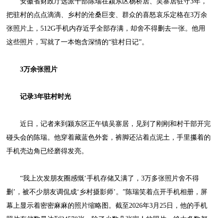
安徽省财政厅选派干部陈瑞在颍东区杨桥居、吴寨居驻守3年，
把驻村的点点滴滴、乡村的沧桑巨变、群众的喜怒哀乐定格在3万余
张照片上，512G手机内存近乎全部存满，却舍不得删去一张。他用
这些照片，写就了一本饱含深情的“驻村日记”。
3万余张照片
记录3年驻村时光
近日，记者来到颍东区正午镇吴寨居，见到了刚刚和村干部开完
碰头会的陈瑞。他穿着藏蓝色外套，裤脚还沾着点泥土，手里攥着的
手机壳边角已经磨得发亮。
“我上次发朋友圈感慨‘手机存储又满了，3万多张照片舍不得
删’，被不少朋友调侃成‘乡村摄影师’。”陈瑞笑着点开手机相册，屏
幕上显示着密密麻麻的照片缩略图。截至2026年3月25日，他的手机