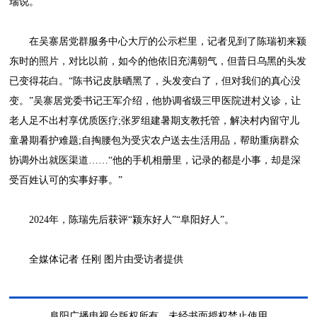
瑞说。
在吴寨居党群服务中心大厅的公示栏里，记者见到了陈瑞初来颍
东时的照片，对比以前，如今的他依旧充满朝气，但昔日乌黑的头发
已变得花白。“陈书记皮肤晒黑了，头发变白了，但对我们的真心没
变。”吴寨居党委书记王军介绍，他协调省级三甲医院进村义诊，让
老人足不出村享优质医疗;张罗组建暑期支教托管，解决村内留守儿
童暑期看护难题;自掏腰包为受灾农户送去生活用品，帮助重病群众
协调外出就医渠道……“他的手机相册里，记录的都是小事，却是深
受百姓认可的实事好事。”
2024年，陈瑞先后获评“颍东好人”“阜阳好人”。
全媒体记者 任刚 图片由受访者提供
阜阳广播电视台版权所有，未经书面授权禁止使用