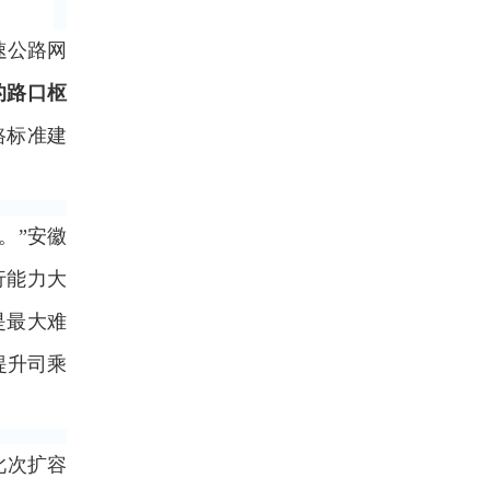
速公路网
的路口枢
路标准建
。”安徽
行能力大
是最大难
提升司乘
此次扩容