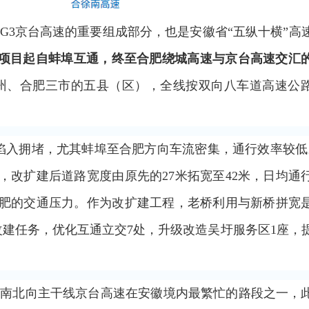
G3京台高速的重要组成部分，也是安徽省“五纵十横”高
项目起自蚌埠互通，终至合肥绕城高速与京台高速交汇
州、合肥三市的五县（区），全线按双向八车道高速公
陷入拥堵，尤其蚌埠至合肥方向车流密集，通行效率较低
，改扩建后道路宽度由原先的27米拓宽至42米，日均通
肥的交通压力。作为改扩建工程，老桥利用与新桥拼宽
改建任务，优化互通立交7处，升级改造吴圩服务区1座，
网南北向主干线京台高速在安徽境内最繁忙的路段之一，