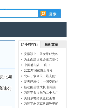
24小时排行
最新文章
安徽颍上：圣女果成为农
为全面建设社会主义现代
中国射击队，“强”！
2022年国家海上搜救
北斗，争当天上最亮的“
皖北与
梦天已就位！中国空间站
新动能茁壮成长 新经济
高速公
习近平参加党的二十大广
美丽乡村绘就金秋画卷
习近平出席军队领导干部