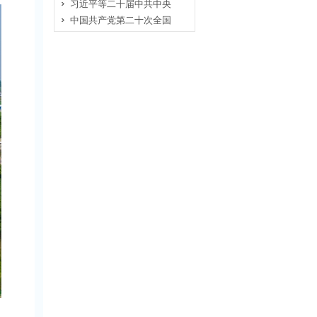
习近平等二十届中共中央
中国共产党第二十次全国