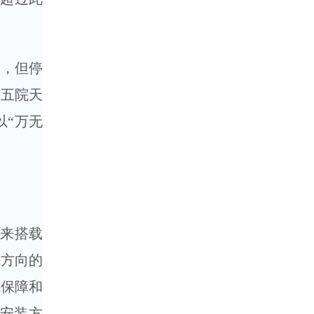
，但停
团五院天
以“万无
来搭载
等方向的
境保障和
安装方