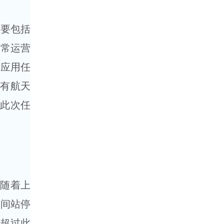
主要包括
日常运营
和应用任
原有航天
。此次任
随着上
空间站停
，超过此