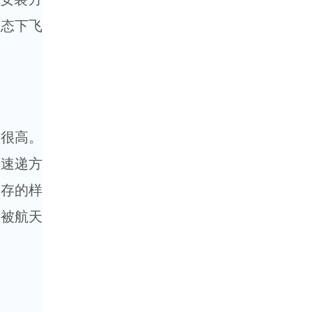
状态下飞
很高。
地速递方
保存的样
可被航天