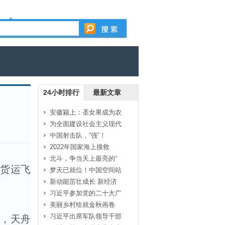
24小时排行
最新文章
安徽颍上：圣女果成为农
为全面建设社会主义现代
中国射击队，“强”！
2022年国家海上搜救
北斗，争当天上最亮的“
货运飞
梦天已就位！中国空间站
新动能茁壮成长 新经济
习近平参加党的二十大广
美丽乡村绘就金秋画卷
习近平出席军队领导干部
飞，天舟