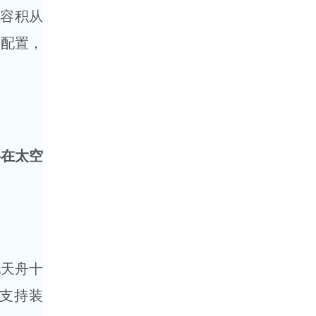
舱容积从
求配置，
在太空
天舟十
保支持装