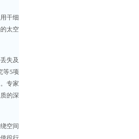
用干细
物的太空
丢失及
究等5项
制。专家
本质的深
绕空间
料使役行