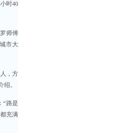
小时40
”罗师傅
‘城市大
一人，方
介绍。
：“路是
切都充满