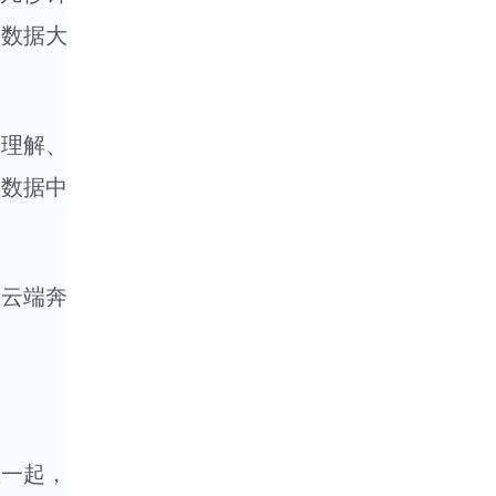
”数据大
言理解、
图数据中
到云端奔
在一起，