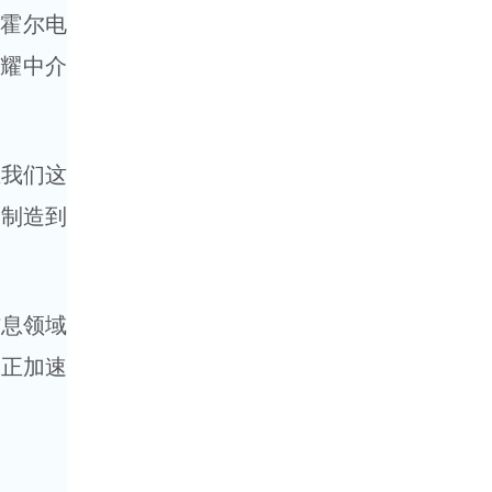
代霍尔电
史耀中介
在我们这
、制造到
信息领域
业正加速