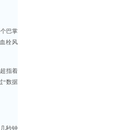
一个巴掌
析血栓风
蒙超指着
过“数据
几秒钟