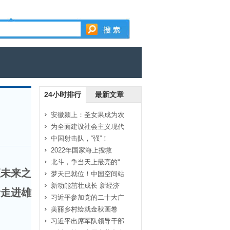
24小时排行
最新文章
安徽颍上：圣女果成为农
为全面建设社会主义现代
中国射击队，“强”！
2022年国家海上搜救
北斗，争当天上最亮的“
座未来之
梦天已就位！中国空间站
新动能茁壮成长 新经济
者走进雄
习近平参加党的二十大广
美丽乡村绘就金秋画卷
习近平出席军队领导干部