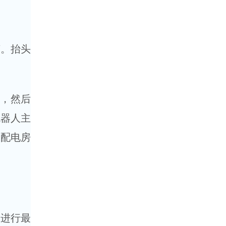
声。抬头
位，然后
机器人主
的配电房
在进行最