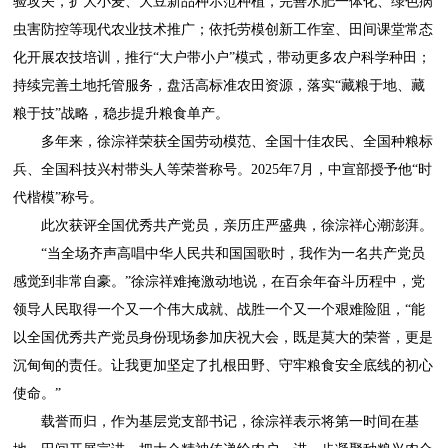
验攻关，扩大小麦、大豆新品种示范种植，完善水肥一体化、绿色病
虫害防控等现代农业技术推广；依托劳模创新工作室、田间课堂常态
化开展农技培训，推行“大户带小户”模式，带动更多农户科学种田；
持续完善土地托管服务，盘活高标准农田资源，落实“藏粮于地、藏
粮于技”战略，稳步提升粮食单产。
多年来，徐淙祥荣获全国劳动模范、全国十佳农民、全国种粮标
兵、全国科技兴村带头人等荣誉称号。2025年7月，中宣部授予他“时
代楷模”称号。
此次获评全国优秀共产党员，亲历庄严盛典，徐淙祥心潮澎湃。
“当全场齐声高唱中华人民共和国国歌时，我作为一名共产党员
感觉到非常自豪。”徐淙祥难掩激动地说，在百余年奋斗历程中，党
领导人民取得一个又一个伟大成就、战胜一个又一个艰难险阻，“能
以全国优秀共产党员身份现场参加庆祝大会，既是莫大的荣誉，更是
沉甸甸的责任。让我更加坚定了扎根田野、守牢粮食安全底线的初心
使命。”
载誉而归，作为基层党支部书记，徐淙祥表示将第一时间在基