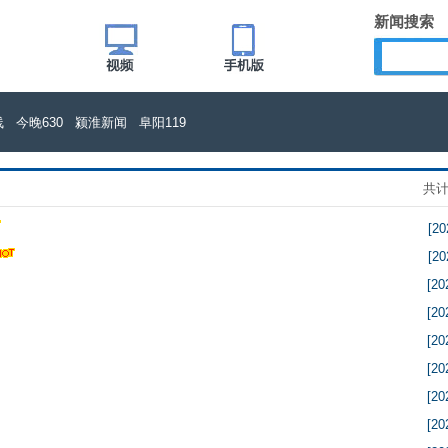
新闻搜索
线
今晚630
颍淮新闻
阜阳119
共计 
[20
[20
[20
[20
[20
[20
[20
[20