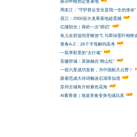
探访申根协定签署地
周友江：“守护群众安全是我一生的使命”
昌江：2000亩火龙果基地超震撼
亿缕阳光｜再听一次“唠叨”
鱼儿在碧波间穿梭游弋 与翠绿莲叶相映
青春A-Z：26个字母解码高考
一双草鞋里的“太行魂”
安徽舒城：茶旅融合“映山红”
一箭六星成功发射，为中国航天点赞！
跟着范成大诗词畅游石湖享仙境
苏州古城有片粉紫色花海
AI看香港｜地道美食变身毛绒玩具