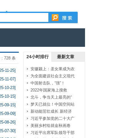
24小时排行
最新文章
: 728 条
安徽颍上：圣女果成为农
25-11-25]
为全面建设社会主义现代
25-11-07]
中国射击队，“强”！
25-10-23]
2022年国家海上搜救
25-10-15]
北斗，争当天上最亮的“
梦天已就位！中国空间站
25-09-15]
新动能茁壮成长 新经济
25-09-09]
习近平参加党的二十大广
25-08-26]
美丽乡村绘就金秋画卷
25-07-30]
习近平出席军队领导干部