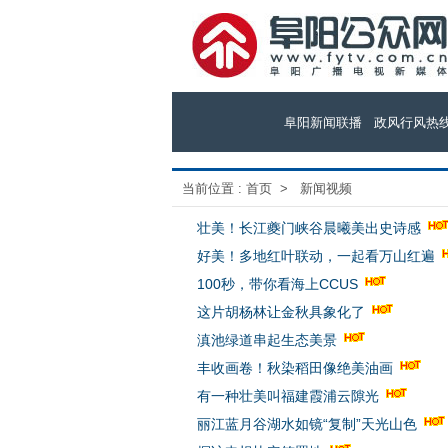
阜阳新闻联播
政风行风热
当前位置 :
首页
>
新闻视频
壮美！长江夔门峡谷晨曦美出史诗感
好美！多地红叶联动，一起看万山红遍
100秒，带你看海上CCUS
这片胡杨林让金秋具象化了
滇池绿道串起生态美景
丰收画卷！秋染稻田像绝美油画
有一种壮美叫福建霞浦云隙光
丽江蓝月谷湖水如镜“复制”天光山色