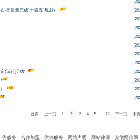
[20
·高质量完成“十四五”规划）
[20
[20
[20
[20
[20
[20
[20
定(试行)印发
[20
[20
坛）
[20
[20
首页
上一页
1
2
3
4
5
...
72
下一页
末
广告服务
合作加盟
供稿服务
网站声明
网站律师
安徽网信网