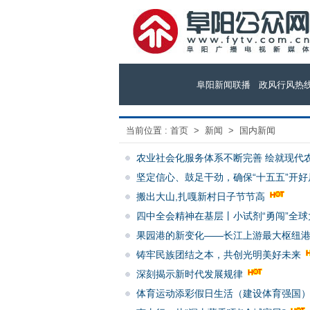
阜阳新闻联播
政风行风热
当前位置 :
首页
>
新闻
>
国内新闻
农业社会化服务体系不断完善 绘就现代
坚定信心、鼓足干劲，确保“十五五”开
搬出大山,扎嘎新村日子节节高
四中全会精神在基层丨小试剂“勇闯”全球
果园港的新变化——长江上游最大枢纽
铸牢民族团结之本，共创光明美好未来
深刻揭示新时代发展规律
体育运动添彩假日生活（建设体育强国