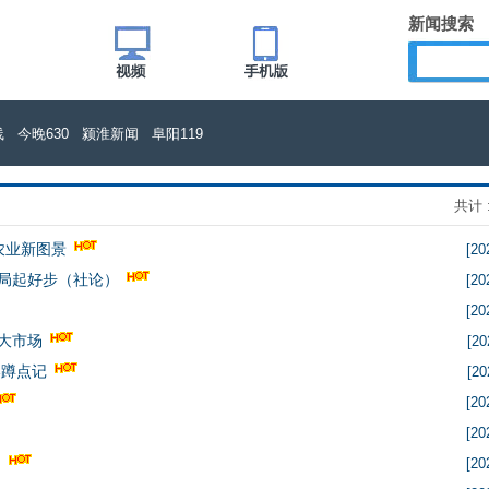
新闻搜索
线
今晚630
颍淮新闻
阜阳119
共计 :
农业新图景
[20
好局起好步（社论）
[20
[20
大市场
[20
港蹲点记
[20
[20
[20
）
[20