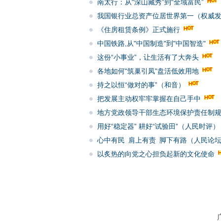
南太行：从“深山藏秀”到“全域富民”
我国银行业总资产位居世界第一（权威发布
《住房租赁条例》正式施行
中国铁路,从"中国制造"到"中国智造"
这份“小事业”，让生活有了大奔头
各地如何"筑巢引凤"盘活低效用地
持之以恒“做对的事”（和音）
把发展主动权牢牢掌握在自己手中
地方党政领导干部生态环境保护责任制规
用好“稳定器” 耕好“试验田”（人民时评）
心中有民 肩上有责 脚下有路（人民论
以炙热的向党之心担负起新的文化使命