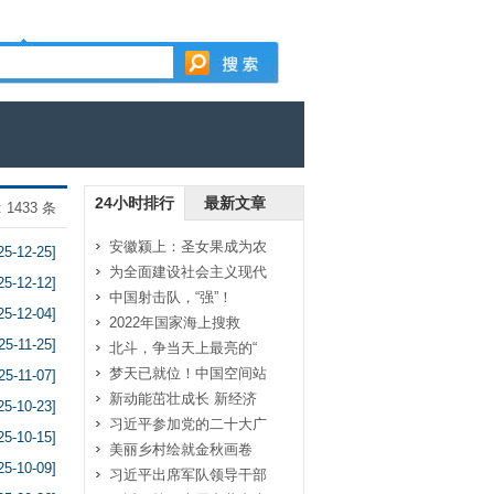
24小时排行
最新文章
 1433 条
安徽颍上：圣女果成为农
25-12-25]
为全面建设社会主义现代
25-12-12]
中国射击队，“强”！
25-12-04]
2022年国家海上搜救
25-11-25]
北斗，争当天上最亮的“
梦天已就位！中国空间站
25-11-07]
新动能茁壮成长 新经济
25-10-23]
习近平参加党的二十大广
25-10-15]
美丽乡村绘就金秋画卷
25-10-09]
习近平出席军队领导干部