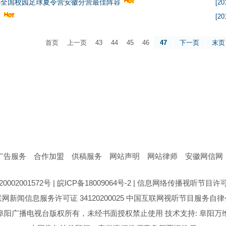
选全国校园足球夏令营安徽分营最佳阵容
[20
赛
[20
首页
上一页
43
44
45
46
47
下一页
末页
广告服务
合作加盟
供稿服务
网站声明
网站律师
安徽网信网
0002001572号
|
皖ICP备18009064号-2
|
信息网络传播视听节目许可证号
网新闻信息服务许可证 34120200025
中国互联网视听节目服务自律
阜阳广播电视台版权所有，未经书面授权禁止使用 技术支持: 阜阳万