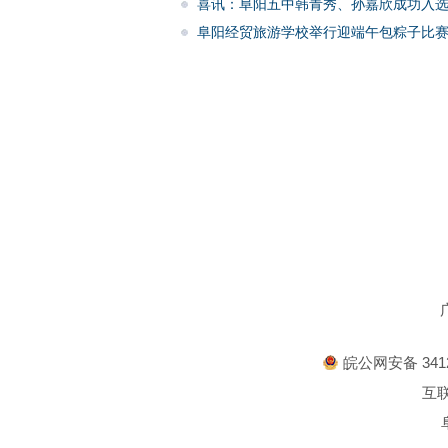
喜讯：阜阳五中韩青秀、孙嘉欣成功入
阜阳经贸旅游学校举行迎端午包粽子比
皖公网安备 3412
互联