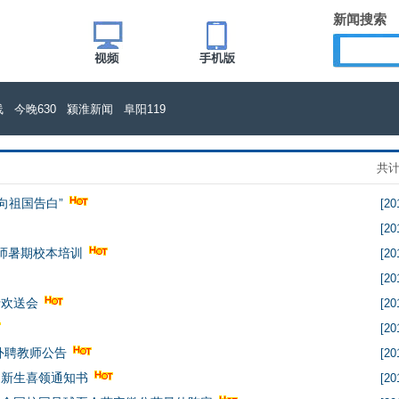
新闻搜索
线
今晚630
颍淮新闻
阜阳119
共计 
向祖国告白”
[20
[20
教师暑期校本培训
[20
[20
行欢送会
[20
[20
外聘教师公告
[20
名新生喜领通知书
[20