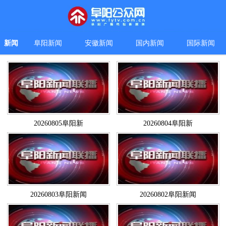
新闻
阜阳新闻
安徽新闻
国内新闻
国际新闻
20260805阜阳新
20260804阜阳新
20260803阜阳新闻
20260802阜阳新闻