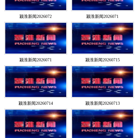
颍淮新闻2026072
颍淮新闻2026071
颍淮新闻2026071
颍淮新闻20260715
颍淮新闻20260714
颍淮新闻20260713