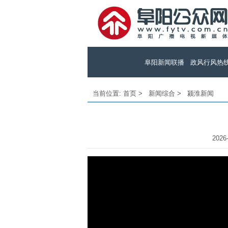
阜阳新闻联播
政风行风热
当前位置:
首页
>
新闻综合
>
颍淮新闻
2026