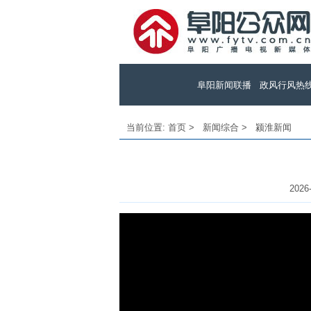
阜阳新闻联播
政风行风热
当前位置:
首页
>
新闻综合
>
颍淮新闻
2026