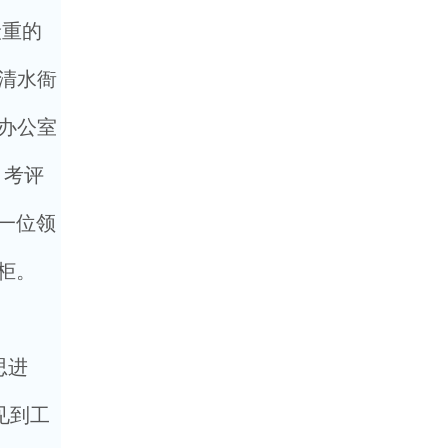
险重的
清水衙
办公室
、考评
一位领
柜。
思进
见到工