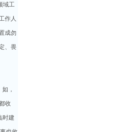
领域工
工作人
置成勿
定、畏
。如，
都收
临时建
办事也收