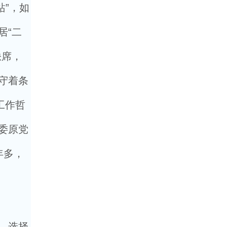
站”，如
居“二
缺席，
守着条
工作哲
委原党
年多，
”，选择