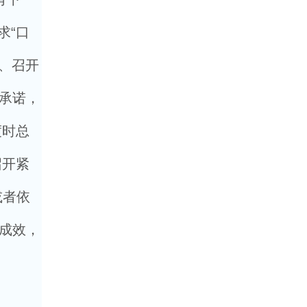
求“口
、召开
口承诺，
度时总
召开紧
或者依
际成效，