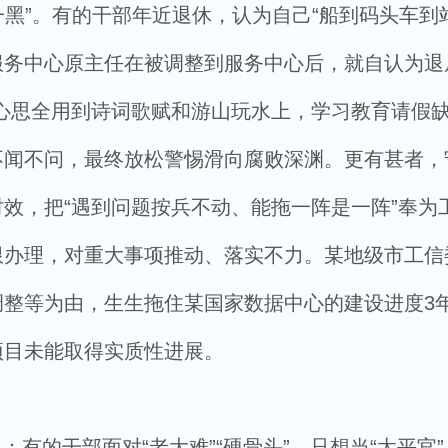
一黑”。有的干部年近退休，认为自己“船到码头车到
务中心原主任在被调整到服务中心后，就自认为退
心思全用到诗词歌赋和游山玩水上，学习教育请假
不闻不问，最终放松警惕滑向腐败深渊。更有甚者，
效，把“遇到问题按兵不动、能拖一阵是一阵”奉为
限办理，对重大事项推动、落实不力。某地级市工信
调整等为由，生生拖住某国家数据中心的建设进度3
项目未能取得实质性进展。
有的干部面对“老大难”“硬骨头”，只想当“太平官