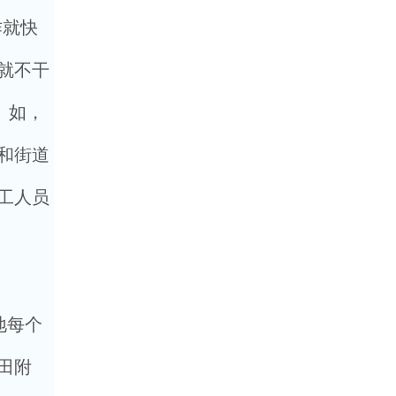
作就快
就不干
。如，
和街道
工人员
地每个
田附