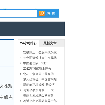
24小时排行
最新文章
安徽颍上：圣女果成为农
为全面建设社会主义现代
中国射击队，“强”！
2022年国家海上搜救
北斗，争当天上最亮的“
梦天已就位！中国空间站
新动能茁壮成长 新经济
决胜艰
习近平参加党的二十大广
美丽乡村绘就金秋画卷
左躲右
习近平出席军队领导干部