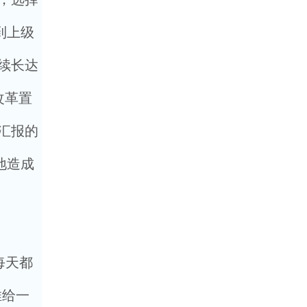
到上级
续长达
改革置
汇报的
地造成
每天都
推给一