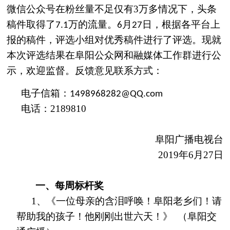
微信公众号在粉丝量不足仅有
3
万多情况下，头条
稿件取得了
万的流量。
月
日，根据各平台上
7.1
6
27
报的稿件，评选小组对优秀稿件进行了评选。
现就
本次评选结果在阜阳公众网
和融媒体工作群进行
公
示，欢迎监督。反馈意见联系方式：
电子信箱：
1498968282@QQ.com
电话：
2189810
阜阳广播电视台
201
9
年
6
月
27
日
一、
每周标杆奖
1
、《
一位母亲的含泪呼唤
！
阜阳老乡们！请
帮助我的孩子！他刚刚出世六天！》
（阜阳交