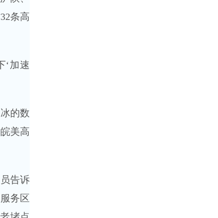
32条高
‘加速
冰的数
“皖美高
员告诉
、服务区
但老堵点