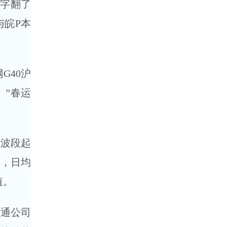
数字翻了
与皖P本
G40沪
。”春运
波段起
次，日均
值。
通公司