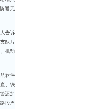
畅通无
人告诉
挥支队片
援、机动
航软件
巡查、铁
警还加
堵路段周