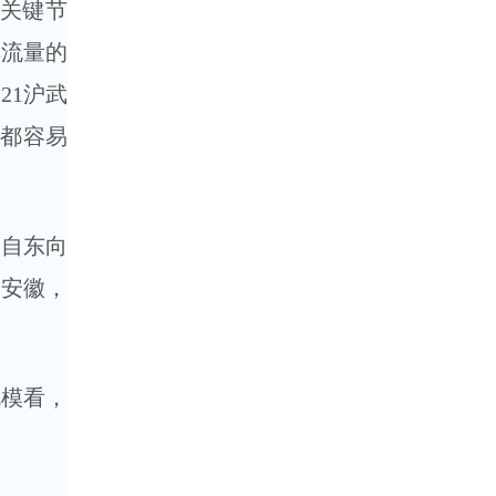
关键节
车流量的
21沪武
段都容易
自东向
到安徽，
模看，