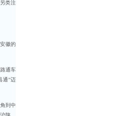
另类注
，安徽的
公路通车
县通”迈
三角到中
0沪陕、