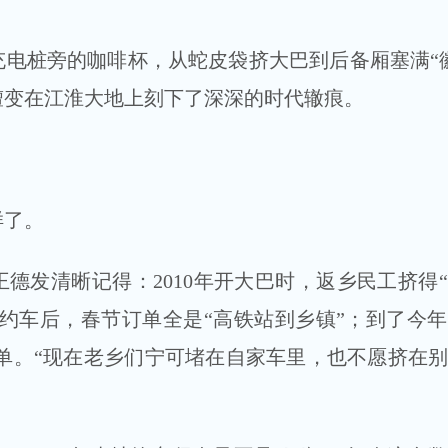
桩旁的咖啡杯，从蛇皮袋挤大巴到后备厢塞满“徽
嬗变在江淮大地上刻下了深深的时代辙痕。
了。
发清晰记得：2010年开大巴时，返乡民工挤得
做网约车后，春节订单全是“高铁站到乡镇”；到了今
单。“现在老乡们宁可堵在自家车里，也不愿挤在