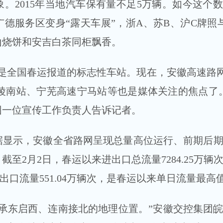
2015年当地汽车保有量不足5万辆。如今这个
德服务区变身“露天车展”，浙A、苏B、沪C牌照
山烧饼和安吉白茶同柜飘香。
全国春运报道的标志性车站。现在，安徽高速路网
陵南站、宁芜高速宁马站等也是媒体关注的焦点了
团一位宣传工作负责人告诉记者。
示，安徽全省路网呈现总量高位运行、前期后期
至2月2日，春运以来进出口总流量7284.25万辆
日进出口流量551.04万辆次，是春运以来单日流量最高
东启西、连南接北的地理位置。”安徽交控集团皖