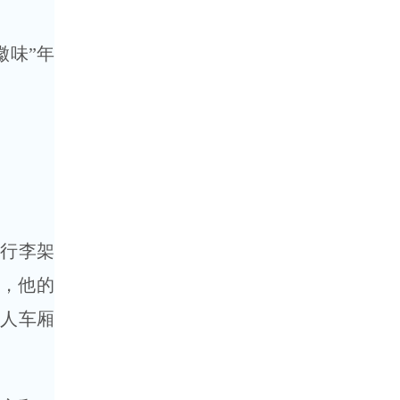
味”年
“行李架
年，他的
别人车厢