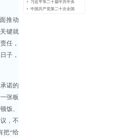
习近平等二十届中共中央
中国共产党第二十次全国
面推动
，关键就
范责任，
混日子，
承诺的
在一张板
一顿饭、
建议，不
有把“给