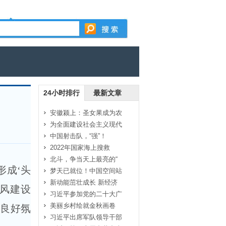
24小时排行
最新文章
安徽颍上：圣女果成为农
为全面建设社会主义现代
中国射击队，“强”！
2022年国家海上搜救
北斗，争当天上最亮的“
成‘头
梦天已就位！中国空间站
新动能茁壮成长 新经济
作风建设
习近平参加党的二十大广
美丽乡村绘就金秋画卷
的良好氛
习近平出席军队领导干部