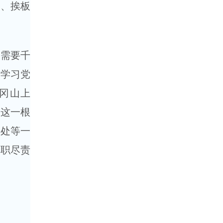
子、挨板
需要千
过学习党
冈山上
”这一根
调处等一
履职尽责