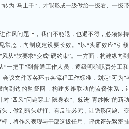
办”转为“马上干”，才能形成一级做给一级看、一级
作风问题上，我们不能退，也退不得，必须保持
见常态，向制度建设要长效。”以“头雁效应”引
风从“软要求”变成“硬约束”。一方面，构建纵向
从“一把手”到普通工作人员，逐级明确职责分工
会议文件等各环节各流程工作标准，划定“可为”
横向到边的监督网，构建多维联动的监督体系，让
针对“四风”问题穿上“隐身衣”、躲进“青纱帐”的新
苗头，做到露头就打、有反映必究，让隐形问题、
挥棒，将作风表现与干部选拔任用、评优评先紧密