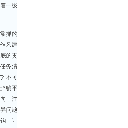
带着一级
常抓的
领作风建
到底的责
和任务清
与“不可
“躺平
动向，注
变异问题
挂钩，让