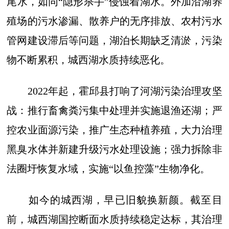
尾水，如同“隐形杀手”侵蚀着湖水。外加沿湖养
殖场的污水渗漏、散养户的无序排放、农村污水
管网建设滞后等问题，湖泊长期缺乏清淤，污染
物不断累积，城西湖水质持续恶化。
2022年起，霍邱县打响了河湖污染治理攻坚
战：推行畜禽粪污集中处理并实施退渔还湖；严
控农业面源污染，推广生态种植养殖，大力治理
黑臭水体并新建升级污水处理设施；强力拆除非
法圈圩恢复水域，实施“以鱼控藻”生物净化。
如今的城西湖，早已旧貌换新颜。截至目
前，城西湖国控断面水质持续稳定达标，其治理