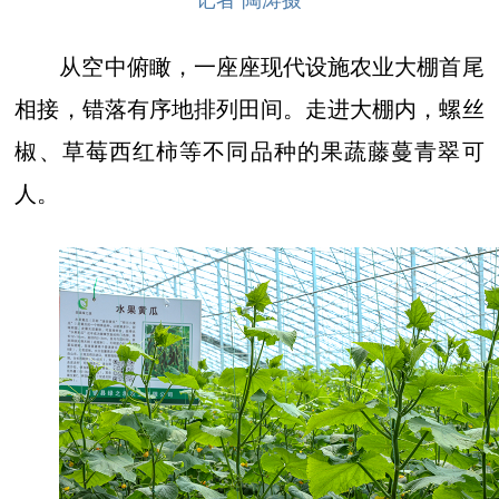
记者 陶涛摄
从空中俯瞰，一座座现代设施农业大棚首尾
相接，错落有序地排列田间。走进大棚内，螺丝
椒、草莓西红柿等不同品种的果蔬藤蔓青翠可
人。