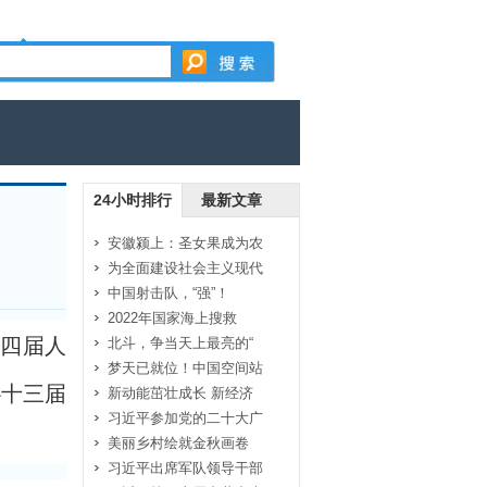
24小时排行
最新文章
安徽颍上：圣女果成为农
为全面建设社会主义现代
中国射击队，“强”！
2022年国家海上搜救
十四届人
北斗，争当天上最亮的“
梦天已就位！中国空间站
协十三届
新动能茁壮成长 新经济
习近平参加党的二十大广
美丽乡村绘就金秋画卷
习近平出席军队领导干部