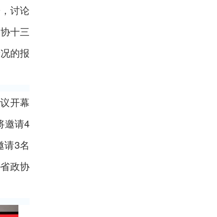
告，讨论
政协十三
情况的报
会议开幕
将邀请4
邀请3名
徽省政协