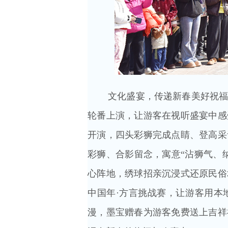
文化盛宴，传递新春美好祝
轮番上演，让游客在视听盛宴中感
开演，四头彩狮完成点睛、登高采
彩狮、合影留念，寓意“沾狮气、
心阵地，绣球招亲沉浸式还原民俗
中国年·方言挑战赛，让游客用本
漫，墨宝赠春为游客免费送上吉祥