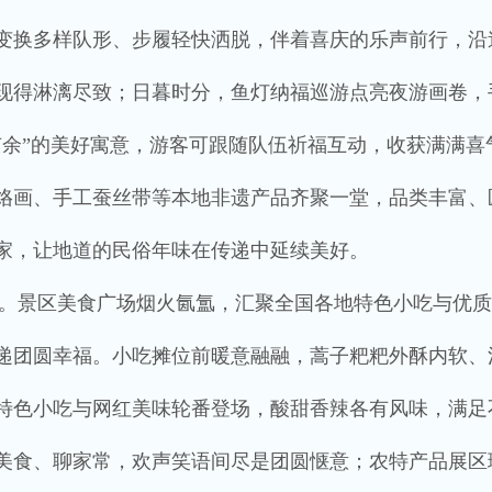
变换多样队形、步履轻快洒脱，伴着喜庆的乐声前行，沿
现得淋漓尽致；日暮时分，鱼灯纳福巡游点亮夜游画卷，
有余”的美好寓意，游客可跟随队伍祈福互动，收获满满喜
烙画、手工蚕丝带等本地非遗产品齐聚一堂，品类丰富、
家，让地道的民俗年味在传递中延续美好。
。景区美食广场烟火氤氲，汇聚全国各地特色小吃与优质
递团圆幸福。小吃摊位前暖意融融，蒿子粑粑外酥内软、
特色小吃与网红美味轮番登场，酸甜香辣各有风味，满足
美食、聊家常，欢声笑语间尽是团圆惬意；农特产品展区