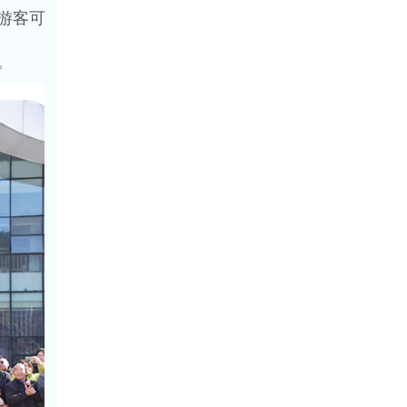
游客可
。