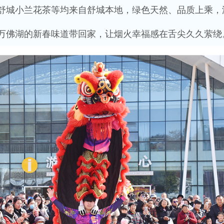
舒城小兰花茶等均来自舒城本地，绿色天然、品质上乘，
万佛湖的新春味道带回家，让烟火幸福感在舌尖久久萦绕