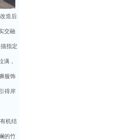
改造后
实交融
扫描指定
拉满，
狮服饰
引得岸
有机结
斓的竹