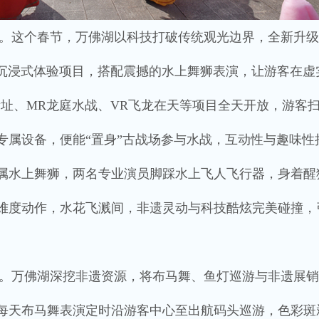
。这个春节，万佛湖以科技打破传统观光边界，全新升级
互沉浸式体验项目，搭配震撼的水上舞狮表演，让游客在虚
遗址、MR龙庭水战、VR飞龙在天等项目全天开放，游客
专属设备，便能“置身”古战场参与水战，互动性与趣味性
属水上舞狮，两名专业演员脚踩水上飞人飞行器，身着醒
难度动作，水花飞溅间，非遗灵动与科技酷炫完美碰撞，
。万佛湖深挖非遗资源，将布马舞、鱼灯巡游与非遗展销
每天布马舞表演定时沿游客中心至出航码头巡游，色彩斑