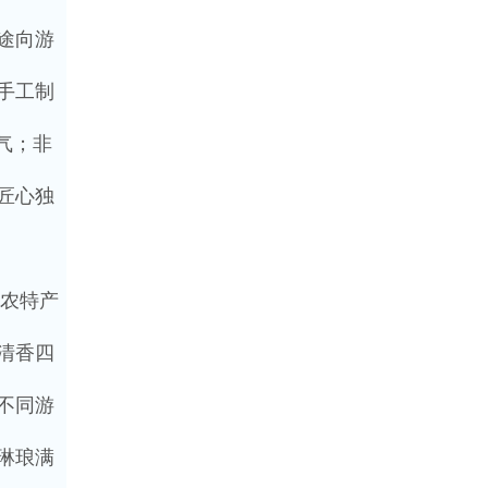
途向游
手工制
气；非
匠心独
农特产
清香四
不同游
琳琅满