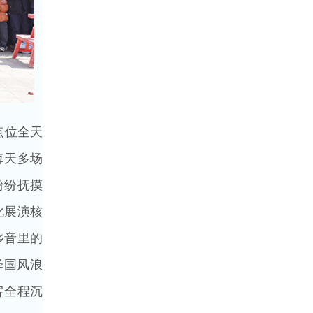
点位全天
每天多场
纷纷抚摸
化展演核
乡音里的
绎国风浪
客全程沉