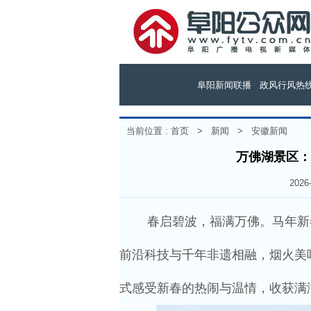
阜阳新闻联播
政风行风热
当前位置 :
首页
>
新闻
>
安徽新闻
万佛湖景区：
202
春启碧波，福满万佛。马年新
前沿科技与千年非遗相融，烟火美
式感受新春的热闹与温情，收获满