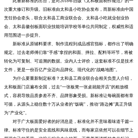
此番新标准的出台，是对2018年旧版《太和板面制作规范》的一
次重大修订和升级。旧标准由太和县小吃协会发布，而新标准由中国
烹饪协会牵头，联合太和县工商业联合会、太和县小吃就业创业协
会、太和县徽创板面职业技能培训学校等单位共同制定，权威性和适
用范围进一步提升。
新标准从原辅料要求、制作流程到成品感官指标，都作出了明确
规定。过去老师傅们靠“手感”拿捏的和面、摔拉、配料等环节，将被
转化为可复制、可追溯的数据。业内人士评价，这套标准不仅是技术
文件，更是一份百亿产业迈向品牌化、现代化的“战略地图”。
为什么要重新制定标准？太和县工商业联合会相关负责人介绍，
太和板面门店遍布全国，过去“一张板凳一张桌就能开店”的粗放模
式，容易导致品质参差不齐、品牌形象受损。新标准让每碗面都有章
可循，从源头上稳住数十万从业者的“饭碗”，推动“路边摊”真正升级
为“产业化”。
对于广大板面爱好者的好消息是，标准化并不意味着味道千篇一
律。标准守住的是安全底线和风味底线，而每家店依然可以在细节上