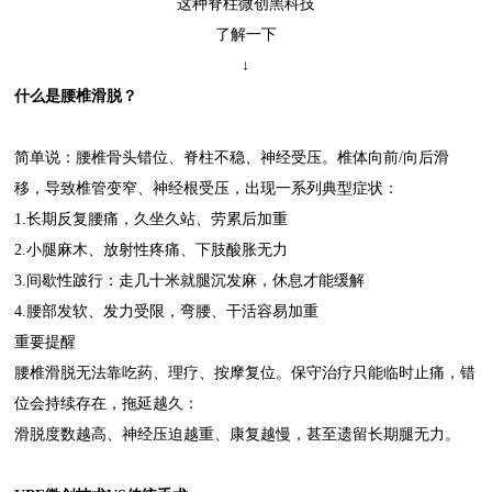
这种脊柱微创黑科技
了解一下
↓
什么是腰椎滑脱？
简单说：腰椎骨头错位、脊柱不稳、神经受压。椎体向前/向后滑
移，导致椎管变窄、神经根受压，出现一系列典型症状：
1.长期反复腰痛，久坐久站、劳累后加重
2.小腿麻木、放射性疼痛、下肢酸胀无力
3.间歇性跛行：走几十米就腿沉发麻，休息才能缓解
4.腰部发软、发力受限，弯腰、干活容易加重
重要提醒
腰椎滑脱无法靠吃药、理疗、按摩复位。保守治疗只能临时止痛，错
位会持续存在，拖延越久：
滑脱度数越高、神经压迫越重、康复越慢，甚至遗留长期腿无力。