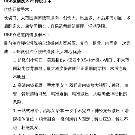
UBE微创技术VS传统手术
传统开放手术：
长切口、大范围剥离腰背肌肉，创伤大、出血多、术后疼痛明显，术
后卧床久、康复周期长，容易遗留腰部僵硬、活动受限。
UBE双通道内镜微创术：
目前治疗腰椎滑脱的主流微创方案减压、复位、植骨、内固定一次完
成。UBE微创治疗腰椎滑脱 六大核心优势
1. 超微创小切口：美观损伤小仅四个0.5–1cm微小切口，不大范
围剥离腰背肌群，最大程度保留腰部正常肌肉结构，术后疤痕
不明显。
2. 高清内镜视野，手术更安全 双通道内镜放大视野，神经、血
管、骨质清晰可见，精准避损、精准减压，大幅降低神经损伤
风险。
3. 一站式根治，治标又治本 一次手术完成：神经充分减压 + 滑
脱椎体复位 + 植骨融合 + 微创螺钉内固定，解决压迫、解决不
稳、杜绝复发。