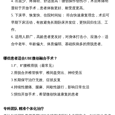
4. 出血少、疼痛轻、舒适度高：微创操作创伤小，术后疼痛明
显轻于开放手术，患者体验更好、耐受度更高。
5. 下床早、恢复快、住院时间短： 符合快速康复理念，术后可
早期下床活动，有效避免长期卧床并发症，更快回归生活、工
作。
6. 适用人群广，高龄患者更友好，对身体打击小、应激小：适
合中老年、年龄偏大、体质偏弱、基础疾病多的滑脱患者。
哪些患者适合UBE微创融合手术？
1.Ⅰ°、Ⅱ°腰椎滑脱（最常见）
2.滑脱合并椎管狭窄、椎间盘突出、神经受压
3.长期保守治疗无效、症状反复
4.持续性腰痛、腿麻、间歇性跛行，影响日常生活
5.惧怕开放手术，希望微创快速康复的患者
专科团队 精准个体化治疗