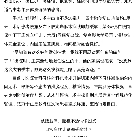
有创伤小、出血少、疼痛轻、恢复快、住院时间短等明显优势，尤其
适合中老年及体质偏弱的患者。
手术过程顺利，术中出血不足50毫升，四个微创切口均仅约1厘
米。术后患者腰痛及左下肢疼痛麻木症状即刻缓解，第3天便在腰围
保护下下床独立行走，术后1周康复出院。复查影像学显示，滑脱椎
体完全复位，内固定位置满意，椎间植骨融合良好。
“早知道有这么好的微创技术，我就不用忍这两年多的痛苦
了！”出院时，王某激动地握住医生的手。他的家属也感慨：“没想到
这么大的手术，做完这么快就能走路，真是奇迹。”
目前，医院骨科脊柱外科已常规开展UBE内镜下脊柱减压融合内
固定术，根据每位患者的滑脱程度、椎管情况、年龄及身体状况，量
身定制微创治疗方案，从术前评估、术中操作到术后康复全程规范化
管理，致力于让更多脊柱疾病患者摆脱疼痛、重拾行走自由。
被腰腿痛、腰椎不适悄悄困扰
日常弯腰走路都受牵绊？