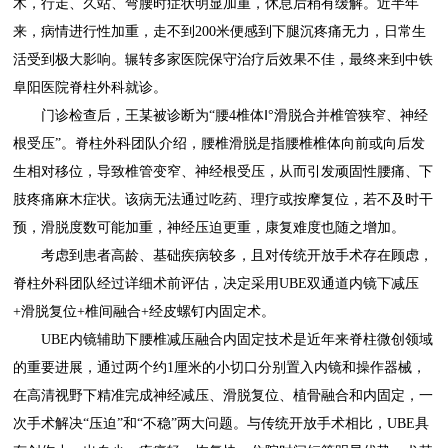
木，行走、久站、弯腰时症状明显加重，休息后稍有缓解。近半年
来，病情进行性加重，走不到200米便感到下腿沉疼痛无力，日常生
活受到极大影响。辗转多家医院保守治疗后效果不佳，最终来到中铁
阜阳医院脊柱外科就诊。
门诊检查后，王某被诊断为“腰4椎体Ⅰ°滑脱合并椎管狭窄、神经
根受压”。脊柱外科团队介绍，腰椎滑脱是指腰椎椎体向前或向后发
生相对移位，导致椎管变窄、神经根受压，从而引发顽固性腰痛、下
肢疼痛麻木症状。该病无法通过吃药、理疗或按摩复位，若不及时干
预，滑脱度数可能加重，神经压迫更重，康复难度也随之增加。
考虑到患者高龄、基础疾病较多，且对传统开放手术存在顾虑，
脊柱外科团队经过详细术前评估，决定采用UBE双通道内镜下减压
+滑脱复位+椎间融合+经皮螺钉内固定术。
UBE内镜辅助下腰椎减压融合内固定技术是近年来脊柱微创领域
的重要进展，通过两个约1厘米的小切口分别置入内镜和操作器械，
在高清视野下精准完成神经减压、滑脱复位、植骨融合和内固定，一
次手术解决“压迫”和“不稳”两大问题。与传统开放手术相比，UBE具