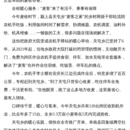
正是阜阳的夏收答卷。
全程暖心服务：“麦客”来了有活干、事事有保障
今年麦收时节，颍上县关屯乡“麦客之家”的乡村两级干部轮流陪
农机手吃饭，利用饭间时间了解需求、协调难题。农机调度、油料补
给、机具维修……一顿饭的工夫，很多问题在现场就解决了。
这份把政府大院变成农机手驿站的暖心举动，关屯乡已坚持了6
年。从2021年起，当地乡政府大院打破封闭管理的惯例，主动敞开大
门，免费为跨区作业农机手提供食宿、停车、加水充电等全套服务，
解决了“麦客”在外作业住宿难、吃饭贵、停车乱的痛点。
今年，农机手李士耀在安庆长江边完成作业后，特意多绕了近百
公里，专程赶到关屯乡。“到了关屯只管安心收麦，吃住停车全免
费，干活更有劲。”在他眼里，跑了这么多地方收麦，这里最省心、
最有人情味。
口碑传千里，暖心引客来。今年关屯乡共有120台跨区收割机作
业，比去年多了15台。全乡3.3万亩小麦将在5天内完成抢收。
关屯乡的暖心实践，很快在全市推广开来。阜南县田集镇腾空社