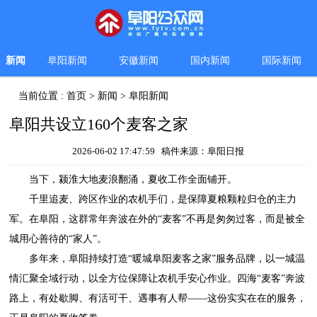
新闻
阜阳新闻
安徽新闻
国内新闻
国际新闻
当前位置 :
首页
>
新闻
>
阜阳新闻
阜阳共设立160个麦客之家
2026-06-02 17:47:59 稿件来源：阜阳日报
当下，颍淮大地麦浪翻涌，夏收工作全面铺开。
千里追麦、跨区作业的农机手们，是保障夏粮颗粒归仓的主力
军。在阜阳，这群常年奔波在外的“麦客”不再是匆匆过客，而是被全
城用心善待的“家人”。
多年来，阜阳持续打造“暖城阜阳麦客之家”服务品牌，以一城温
情汇聚全域行动，以全方位保障让农机手安心作业。四海“麦客”奔波
路上，有处歇脚、有活可干、遇事有人帮——这份实实在在的服务，