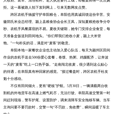
人收割、装车、清理秸秆。老人执意要付工钱，却被梁师傅一次次婉
拒。这一幕被路人拍下发到网上，引来无数网友点赞。
跨区农机手驰援守护阜阳粮仓，阜阳也用真诚回馈这份辛苦。安
徽郑氏米业总经理、颍上县粮食协会会长王凤，深知夏粮抢收争分夺
秒、农机手风餐露宿的不易。夏收关键期，她专门安排企业食堂，每
天准备盒饭送到田间地头。“你们帮我们抢收小麦，颍上大米管
饱。”一句朴实的话，满是对“麦客”的敬意。
阜阳本地一家餐饮企业也主动加入爱心队伍，每天为颍州区田间
作业的农机手送去500份爱心套餐，卷馍、热粥、鸡腿配齐，让奔波
一天的“麦客”吃上一口热乎饭。“走南闯北收麦，很少遇到这么贴心
的待遇，在阜阳真有种回家的感觉。”接过餐盘时，跨区农机手杜友
魁十分感动。
不仅有田间烟火，更有“硬核”护航。5月30日，一辆满载两台收
割机的外地货车在高速上燃气耗尽，无法行驶。阜阳高速交警第一时
间赶到现场，警车护尾、设置防护，调来清障车安全拖移车辆。当车
主询问要不要罚款时，交警一句“不罚款，免收费”，瞬间温暖了车主