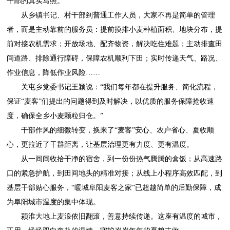
干部的真实写照。
从乡镇书记、村干部到普通工作人员，大家不再是简单的管理
者，而是主动靠前的服务员：提前摸排小麦种植面积、地块分布，提
前对接农机需求；开放场地、配齐物资，解决吃住难题；主动排查田
间道路、排除通行障碍，保障农机顺利下田；实时传递天气、路况、
作业信息，降低作业风险……
关屯乡党委书记王颍说：“我们每年都在提升服务、简化流程，
保证“麦客”们提出的问题得到及时解决，以优质的服务保障抢收速
度，确保全乡小麦颗粒归仓。”
干部作风的细微转变，换来了“麦客”安心、农户省心、夏收顺
心，更拉近了干群距离，让基层治理更有力度、更有温度。
从一间间收拾干净的宿舍，到一份份热气腾腾的盒饭；从高速路
口的紧急护航，到田间地头的精准对接；从线上小程序高效匹配，到
基层干部贴心服务，“暖城阜阳麦客之家”已超越简单的后勤保障，成
为阜阳城市温度的集中体现。
颍淮大地上麦浪依旧翻滚，善意持续传递。这座有温度的城市，