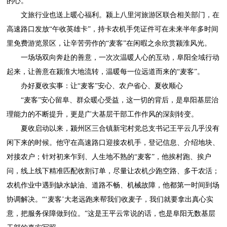
的心。
文旅行业也送上暖心福利。颍上八里河旅游区联合相关部门，在
高速路口发放“午收英雄卡”，持卡农机手凭证件可在未来半年多时间
里免费游览景区，让辛苦劳作的“麦客”在闲暇之余欣赏颍淮风光。
一场场双向奔赴的善意，一次次温暖人心的互动，阜阳全域行动
起来，让善意在颍淮大地流转，温暖每一位远道而来的“麦客”。
办好夏收实事：让“麦客”安心、农户省心、夏收顺心
“麦客”安心留阜、群众暖心受益，这一切的背后，是阜阳基层治
理能力的不断提升，更是广大基层干部工作作风的深刻转变。
夏收启动以来，颍州区三合镇新宅村党总支书记王平云几乎没有
闲下来的时候。他守在高速路口迎接农机手，登记信息、介绍地块、
对接农户；针对初来乍到、人生地不熟的“麦客”，他挨村跑、挨户
问，线上线下精准匹配收割订单，尽量让农机少跑空路、多干农活；
农机作业中遇到缺水缺油、道路不畅、机械故障，他都第一时间到场
协调解决。“‘麦客’大老远跑来帮我们收麦子，我们就要拿出真心实
意，把服务保障做到位。”这是王平云常说的话，也是阜阳无数基层