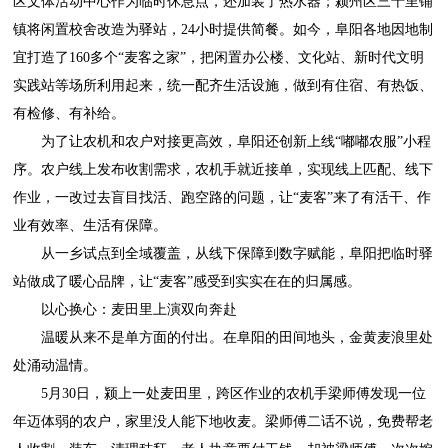
区文体活动中心作为临时休息点，还加装了热水器；颍州区三十里铺
镇将闲置校舍改造为驿站，24小时提供简餐。如今，阜阳各地因地制
宜打造了160多个“麦客之家”，把闲置办公楼、文化站、新时代文明
实践站等场所利用起来，统一配齐生活设施，做到有住宿、有热饭、
有检修、有补给。
为了让农机和农户对接更高效，阜阳还创新上线“嘟嘟农服”小程
序。农户线上发布收割需求，农机手就近接单，实现线上匹配、线下
作业，一改过去盲目找活、跑空路的问题，让“麦客”来了有活干、作
业有效率、生活有保障。
从一乡试点到全域覆盖，从线下保障到数字赋能，阜阳把临时驿
站做成了暖心品牌，让“麦客”感受到实实在在的归属感。
以心换心：麦田里上演双向奔赴
温暖从来不是单方面的付出。在阜阳的田间地头，金黄麦浪里处
处涌动温情。
5月30日，颍上一处麦田里，跨区作业的农机手梁师傅发现一位
年迈体弱的农户，家里没人能下地收麦。梁师傅二话不说，免费帮老