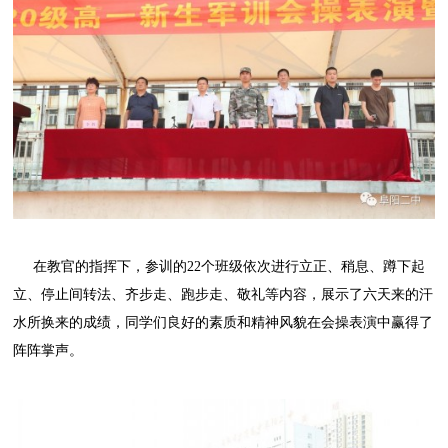
在教官的指挥下，参训的22个班级依次进行立正、稍息、蹲下起
立、停止间转法、齐步走、跑步走、敬礼等内容，展示了六天来的汗
水所换来的成绩，同学们良好的素质和精神风貌在会操表演中赢得了
阵阵掌声。