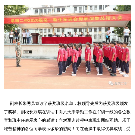
副校长朱秀风宣读了获奖班级名单，校领导先后为获奖班级颁发
了奖状。副校长刘琪在讲话中向六天来辛勤工作在军训一线的各位教
官和班主任表示衷心的感谢！向对军训过程中表现出团结互助、乐于
吃苦精神的各位同学表示诚挚的慰问！向在会操中取得优异成绩，受