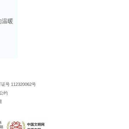
的温暖
 112320062号
公约
维