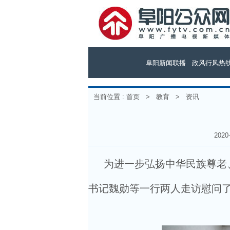
阜阳新闻联播
政风行风热
当前位置 :
首页
>
教育
>
资讯
202
为进一步弘扬中华民族尊老、
书记魏勋等一行两人走访慰问