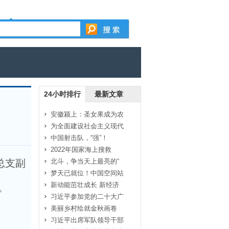
24小时排行
最新文章
安徽颍上：圣女果成为农
为全面建设社会主义现代
中国射击队，“强”！
2022年国家海上搜救
总支副
北斗，争当天上最亮的“
梦天已就位！中国空间站
新动能茁壮成长 新经济
。
习近平参加党的二十大广
美丽乡村绘就金秋画卷
习近平出席军队领导干部