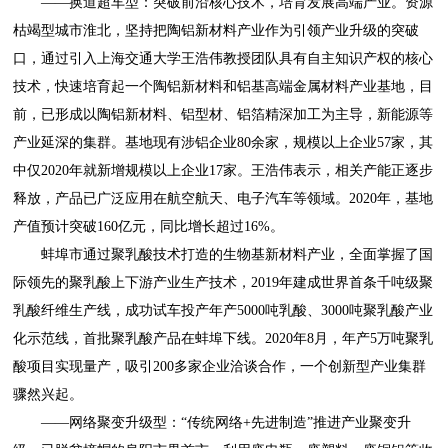
——换道超车型：突破前沿核心技术，培育发展高端产业。资源
枯竭型城市淮北，坚持把陶铝新材料产业作为引领产业升级的突破
口，通过引入上海交通大学王浩伟教授团队具有自主知识产权的核心
技术，快速培育起一个陶铝新材料和铝基高端金属材料产业基地，目
前，已形成以陶铝新材料、铝型材、铝箔精深加工为主导，新能源等
产业延深的集群。基地现有涉铝企业80余家，规模以上企业57家，其
中仅2020年就新增规模以上企业17家。王浩伟表示，相关产能正逐步
释放，产品已广泛应用在航空航天、电子汽车等领域。2020年，基地
产值预计突破160亿元，同比增长超过16%。
蚌埠市通过聚乳酸技术打造的生物基新材料产业，全面掌握了国
际领先的聚乳酸上下游产业生产技术，2019年建成世界首条千吨级聚
乳酸纤维生产线，成功试车投产年产5000吨乳酸、3000吨聚乳酸产业
化示范线，首批聚乳酸产品在蚌埠下线。2020年8月，年产5万吨聚乳
酸项目实现量产，吸引200多家企业洽谈合作，一个创新型产业集群
骤然兴起。
——网络聚变升级型：“传统网络+先进制造”推进产业聚变升