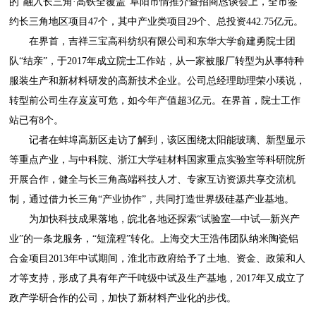
的“融入长三角·高铁全覆盖”阜阳市情推介暨招商恳谈会上，全市签
约长三角地区项目47个，其中产业类项目29个、总投资442.75亿元。
在界首，吉祥三宝高科纺织有限公司和东华大学俞建勇院士团
队“结亲”，于2017年成立院士工作站，从一家被服厂转型为从事特种
服装生产和新材料研发的高新技术企业。公司总经理助理荣小瑛说，
转型前公司生存岌岌可危，如今年产值超3亿元。在界首，院士工作
站已有8个。
记者在蚌埠高新区走访了解到，该区围绕太阳能玻璃、新型显示
等重点产业，与中科院、浙江大学硅材料国家重点实验室等科研院所
开展合作，健全与长三角高端科技人才、专家互访资源共享交流机
制，通过借力长三角“产业协作”，共同打造世界级硅基产业基地。
为加快科技成果落地，皖北各地还探索“试验室—中试—新兴产
业”的一条龙服务，“短流程”转化。上海交大王浩伟团队纳米陶瓷铝
合金项目2013年中试期间，淮北市政府给予了土地、资金、政策和人
才等支持，形成了具有年产千吨级中试及生产基地，2017年又成立了
政产学研合作的公司，加快了新材料产业化的步伐。