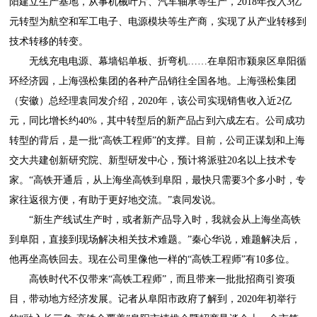
阳建立生产基地，从事机械叶片、汽车轴承等生产，2018年投入3亿
元转型为航空和军工电子、电源模块等生产商，实现了从产业转移到
技术转移的转变。
无线充电电源、幕墙铝单板、折弯机……在阜阳市颍泉区阜阳循
环经济园，上海强松集团的各种产品销往全国各地。上海强松集团
（安徽）总经理袁同发介绍，2020年，该公司实现销售收入近2亿
元，同比增长约40%，其中转型后的新产品占到六成左右。公司成功
转型的背后，是一批“高铁工程师”的支撑。目前，公司正谋划和上海
交大共建创新研究院、新型研发中心，预计将派驻20名以上技术专
家。“高铁开通后，从上海坐高铁到阜阳，最快只需要3个多小时，专
家往返很方便，有助于更好地交流。”袁同发说。
“新生产线试生产时，或者新产品导入时，我就会从上海坐高铁
到阜阳，直接到现场解决相关技术难题。”秦心华说，难题解决后，
他再坐高铁回去。现在公司里像他一样的“高铁工程师”有10多位。
高铁时代不仅带来“高铁工程师”，而且带来一批批招商引资项
目，带动地方经济发展。记者从阜阳市政府了解到，2020年初举行