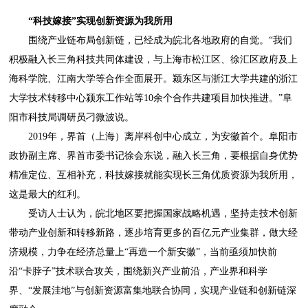
“科技嫁接”实现创新资源为我所用
围绕产业链布局创新链，已经成为皖北各地政府的自觉。“我们
积极融入长三角科技共同体建设，与上海市松江区、徐汇区政府及上
海科学院、江南大学等合作全面展开。颍东区与浙江大学共建的浙江
大学技术转移中心颍东工作站等10余个合作共建项目加快推进。”阜
阳市科技局调研员刁微波说。
2019年，界首（上海）离岸科创中心成立，为安徽首个。阜阳市
政协副主席、界首市委书记徐会东说，融入长三角，要根据自身优势
精准定位、互相补充，科技嫁接就能实现长三角优质资源为我所用，
这是最大的红利。
受访人士认为，皖北地区要把握国家战略机遇，坚持走技术创新
带动产业创新和转移新路，逐步培育更多的百亿元产业集群，做大经
济规模，力争在经济总量上“再造一个新安徽”，当前亟须加快前
沿“卡脖子”技术联合攻关，围绕新兴产业前沿，产业界和科学
界、“发展洼地”与创新资源富集地联合协同，实现产业链和创新链深