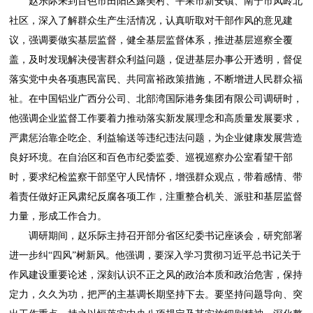
赵乐际来到百色市田阳区露美村、平果市新安镇、南宁市凤岭北
社区，深入了解群众生产生活情况，认真听取对干部作风的意见建
议，强调要做实基层监督，健全基层监督体系，推进基层巡察全覆
盖，及时发现解决侵害群众利益问题，促进基层办事公开透明，督促
落实党中央各项惠民富民、共同富裕政策措施，不断增进人民群众福
祉。在中国铝业广西分公司、北部湾国际港务集团有限公司调研时，
他强调企业监督工作要着力推动落实新发展理念和高质量发展要求，
严肃惩治靠企吃企、利益输送等违纪违法问题，为企业健康发展营造
良好环境。在自治区和百色市纪委监委、巡视巡察办公室看望干部
时，要求纪检监察干部坚守人民情怀，增强群众观点，带着感情、带
着责任做好正风肃纪反腐各项工作，注重整合机关、派驻和基层监督
力量，形成工作合力。
调研期间，赵乐际主持召开部分省区纪委书记座谈会，研究部署
进一步纠“四风”树新风。他强调，要深入学习贯彻习近平总书记关于
作风建设重要论述，深刻认识不正之风的政治本质和政治危害，保持
定力，久久为功，把严的主基调长期坚持下去。要坚持问题导向、突