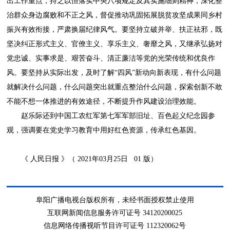
出工作重点，持之以恒落实中央八项规定及其实施细则精神，深化整
治群众身边腐败和不正之风，督促推动巩固拓展脱贫攻坚成果同乡村
振兴有效衔接，严肃换届纪律风气。要坚持立破并举、扶正祛邪，既
坚决纠正形式主义、官僚主义、享乐主义、奢靡之风，又继承弘扬对
党忠诚、实事求是、艰苦奋斗、清正廉洁等党的光荣传统和优良作
风。要坚持从实际出发，及时了解“四风”新动向新表现，有什么问题
就解决什么问题，什么问题突出就重点整治什么问题，探索创新不敢
不能不想一体推进的有效途径，不断提升作风建设治理效能。
赵乐际还到中国工农红军第七军军部旧址、百色起义纪念园参
观，强调要在党史学习教育中用好红色资源，传承红色基因。
《 人民日报 》（ 2021年03月25日 01 版）
阜阳广播电视台版权所有，未经书面授权禁止使用
互联网新闻信息服务许可证号 34120200025
信息网络传播视听节目许可证号 112320062号