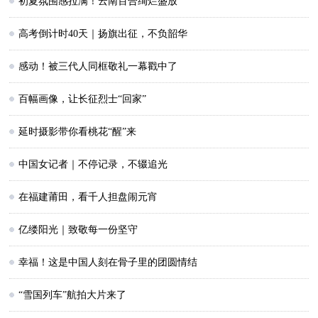
初夏氛围感拉满！云南百合绚烂盛放
高考倒计时40天｜扬旗出征，不负韶华
感动！被三代人同框敬礼一幕戳中了
百幅画像，让长征烈士“回家”
延时摄影带你看桃花“醒”来
中国女记者｜不停记录，不辍追光
在福建莆田，看千人担盘闹元宵
亿缕阳光｜致敬每一份坚守
幸福！这是中国人刻在骨子里的团圆情结
“雪国列车”航拍大片来了