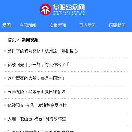
新闻
阜阳新闻
安徽新闻
国内新闻
国际新闻
首页
>
新闻视频
烈日下的双向奔赴！杭州这一幕很暖心
亿缕阳光｜那一刻，有人伸出了手
这些漂亮的大船，都是中国造！
云南龙陵：乌木草山夏日绿意浓
亿缕阳光·乡见｜麦浪翻金夏收忙
大理：苍山披“棉被” 洱海映晴空