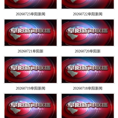
20260723阜阳新闻
20260722阜阳新闻
20260721阜阳新
20260720阜阳新
20260719阜阳新闻
20260718阜阳新闻