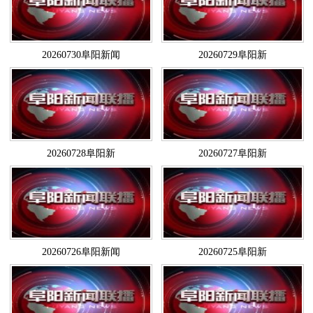
20260730阜阳新闻
20260729阜阳新
20260728阜阳新
20260727阜阳新
20260726阜阳新闻
20260725阜阳新