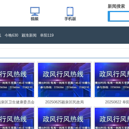
新闻搜索
线
今晚630
颍淮新闻
阜阳119
26颍泉区卫生健康委员会
20250825颍泉区民政局
20250822 