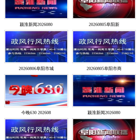
颍淮新闻2026080
20260805阜阳新
20260806阜阳市城
20260805阜阳市商
今晚630 202608
颍淮新闻2026080