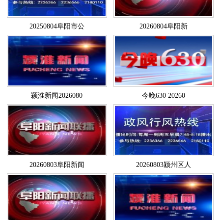
20250804阜阳市公
20260804阜阳新
颍淮新闻2026080
今晚630 20260
20260803阜阳新闻
20260803颍州区人