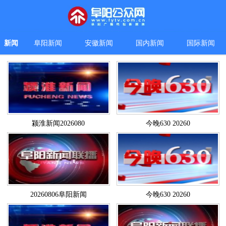
新闻
阜阳新闻
安徽新闻
国内新闻
国际新闻
颍淮新闻2026080
今晚630 20260
20260806阜阳新闻
今晚630 20260