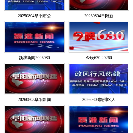
20250804阜阳市公
20260804阜阳新
颍淮新闻2026080
今晚630 20260
20260803阜阳新闻
20260803颍州区人