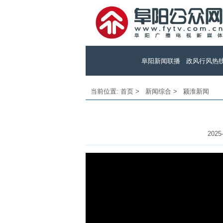
阜阳新闻联播
政风行风热
当前位置:
首页
>
新闻综合
>
颍淮新闻
2025