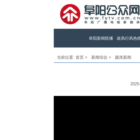
阜阳新闻联播
政风行风热
当前位置:
首页
>
新闻综合
>
颍淮新闻
2025