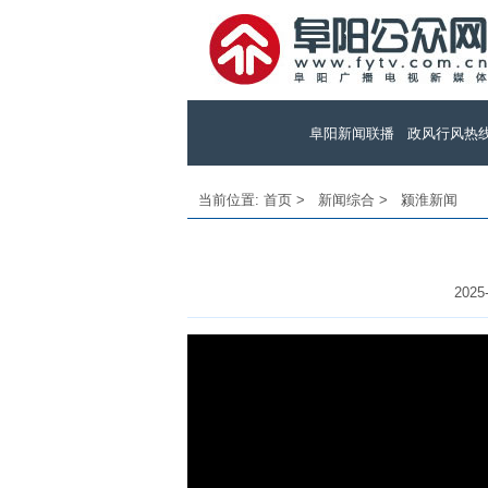
阜阳新闻联播
政风行风热
当前位置:
首页
>
新闻综合
>
颍淮新闻
2025