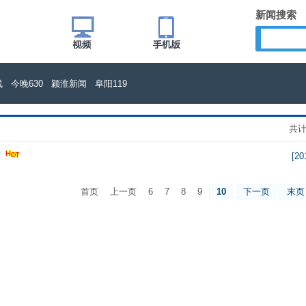
新闻搜索
线
今晚630
颍淮新闻
阜阳119
共计 
赛
[20
首页
上一页
6
7
8
9
10
下一页
末页