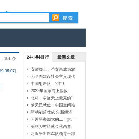
24小时排行
最新文章
: 181 条
安徽颍上：圣女果成为农
19-06-07]
为全面建设社会主义现代
中国射击队，“强”！
2022年国家海上搜救
北斗，争当天上最亮的“
梦天已就位！中国空间站
新动能茁壮成长 新经济
习近平参加党的二十大广
美丽乡村绘就金秋画卷
习近平出席军队领导干部