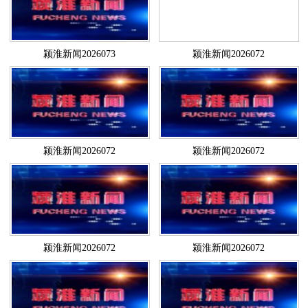
颍淮新闻2026073
颍淮新闻2026072
颍淮新闻2026072
颍淮新闻2026072
颍淮新闻2026072
颍淮新闻2026072