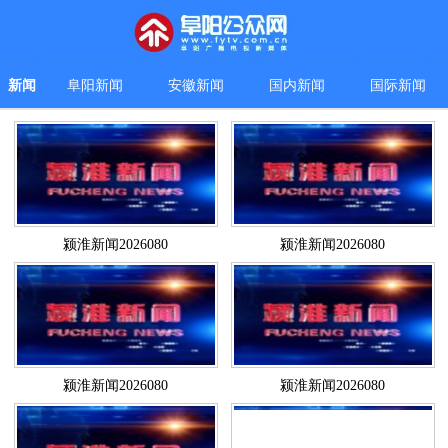
新闻
阜阳新闻
安徽新闻
国内新闻
国际新闻
颍淮新闻2026080
颍淮新闻2026080
颍淮新闻2026080
颍淮新闻2026080