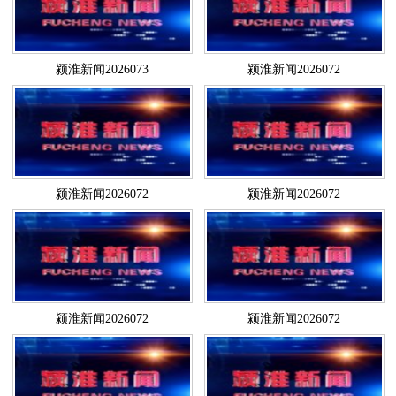
颍淮新闻2026073
颍淮新闻2026072
颍淮新闻2026072
颍淮新闻2026072
颍淮新闻2026072
颍淮新闻2026072