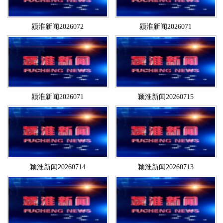
颍淮新闻2026072
颍淮新闻2026071
颍淮新闻2026071
颍淮新闻20260715
颍淮新闻20260714
颍淮新闻20260713