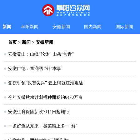
新闻
阜阳新闻
安徽新闻
国内新闻
国际新闻
首页
>
新闻
>
安徽新闻
安徽黄山：山峰“轮休” 山岳“常青”
安徽广德：童润绣 “针”本事
党旗引领“数智尖兵” 云上铺就江淮坦途
今年安徽秋粮计划播种面积约6470万亩
安徽生育保险新政7月1日起施行
一条好鱼从东来，徽菜谱上多一“鲜”